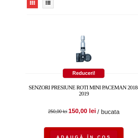
Reduceri!
SENZORI PRESIUNE ROTI MINI PACEMAN 2018
2019
Prețul inițial a fost
Prețul cure
150,00
lei
/ bucata
250,00
lei
250,00 lei.
este:
150,00 lei.
ADAUGĂ ÎN COȘ