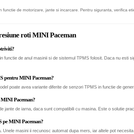
in functie de motorizare, jante si incarcare. Pentru siguranta, verifica eti
 presiune roti MINI Paceman
riviti?
unctie de anul masinii si de sistemul TPMS folosit. Daca nu esti sigur
TPMS pentru MINI Paceman?
del poate avea variante diferite de senzori TPMS in functie de generat
tru MINI Paceman?
 jante de iarna, daca sunt compatibili cu masina. Este o solutie pract
PMS pe MINI Paceman?
a. Unele masini ii recunosc automat dupa mers, iar altele pot necesi