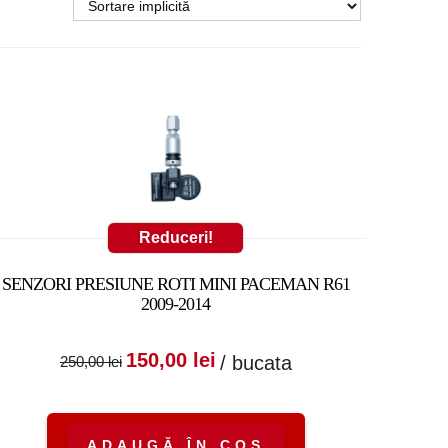
Reduceri!
SENZORI PRESIUNE ROTI MINI PACEMAN R61
2009-2014
Prețul inițial a fost:
Prețul curent
150,00
lei
/ bucata
250,00
lei
250,00 lei.
este:
150,00 lei.
ADAUGĂ ÎN COȘ