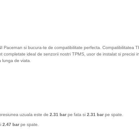
INI Paceman si bucura-te de compatibilitate perfecta. Compatibilitate
t completate ideal de senzorii nostri TPMS, usor de instalat si precisi
a lunga de viata.
 presiunea uzuala este de
2.31 bar
pe fata si
2.31 bar
pe spate.
si
2.47 bar
pe spate.