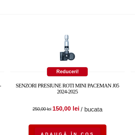
Reduceri!
-
SENZORI PRESIUNE ROTI MINI PACEMAN J05
2024-2025
:
nt
Prețul inițial a fost:
Prețul curent
150,00
lei
/ bucata
250,00
lei
250,00 lei.
este:
150,00 lei.
ADAUGĂ ÎN COȘ