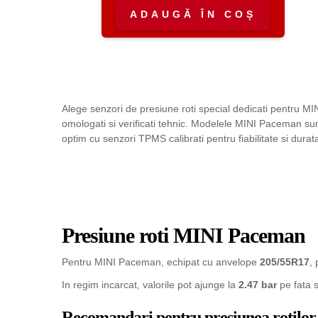
150,00 lei.
ADAUGĂ ÎN COȘ
Alege senzori de presiune roti special dedicati pentru M
omologati si verificati tehnic. Modelele MINI Paceman sun
optim cu senzori TPMS calibrati pentru fiabilitate si durat
Presiune roti MINI Paceman
Pentru MINI Paceman, echipat cu anvelope
205/55R17
,
In regim incarcat, valorile pot ajunge la
2.47 bar
pe fata 
Recomandari pentru presiunea rotilor