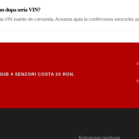
man dupa seria VIN?
eria VIN inainte de comanda. Aceasta ajuta la confirmarea senzorilor po
SUB 4 SENZORI COSTA 20 RON.
Returnare produse