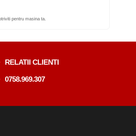
triviti pentru masina ta.
RELATII CLIENTI
0758.969.307