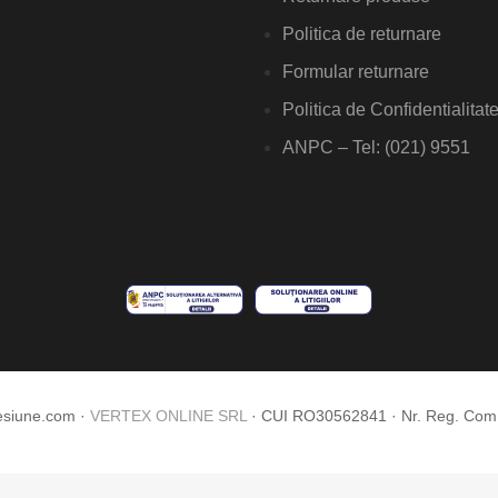
Politica de returnare
Formular returnare
Politica de Confidentialitat
ANPC – Tel: (021) 9551
esiune.com ·
VERTEX ONLINE SRL
· CUI RO30562841 · Nr. Reg. Co