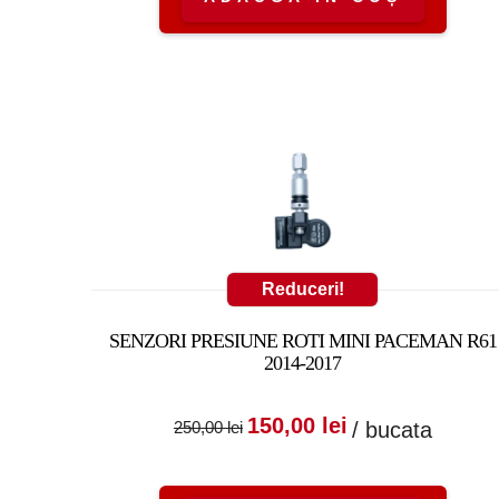
Reduceri!
SENZORI PRESIUNE ROTI MINI PACEMAN R61
2014-2017
Prețul inițial a fost
Prețul cure
150,00
lei
/ bucata
250,00
lei
250,00 lei.
este: