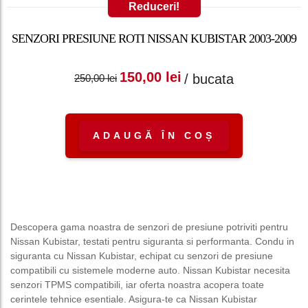
Reduceri!
SENZORI PRESIUNE ROTI NISSAN KUBISTAR 2003-2009
Prețul inițial a fost:
Prețul curent
150,00
lei
/ bucata
250,00
lei
250,00 lei.
este: 150,00 lei.
ADAUGĂ ÎN COȘ
Descopera gama noastra de senzori de presiune potriviti pentru
Nissan Kubistar, testati pentru siguranta si performanta. Condu in
siguranta cu Nissan Kubistar, echipat cu senzori de presiune
compatibili cu sistemele moderne auto. Nissan Kubistar necesita
senzori TPMS compatibili, iar oferta noastra acopera toate
cerintele tehnice esentiale. Asigura-te ca Nissan Kubistar