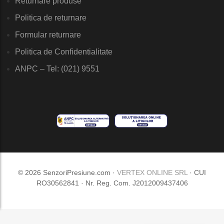
Returnare produse
Politica de returnare
Formular returnare
Politica de Confidentialitate
ANPC – Tel: (021) 9551
© 2026 SenzoriPresiune.com ·
VERTEX ONLINE SRL
· CUI
RO30562841 · Nr. Reg. Com. J2012009437406