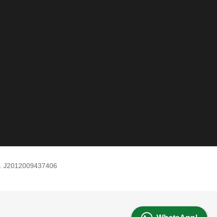
e
m. J2012009437406