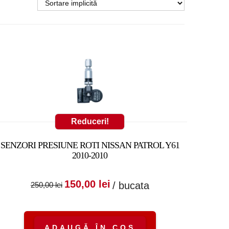
Reduceri!
SENZORI PRESIUNE ROTI NISSAN PATROL Y61
2010-2010
Prețul inițial a fost:
Prețul curent
150,00
lei
/ bucata
250,00
lei
250,00 lei.
este:
150,00 lei.
ADAUGĂ ÎN COȘ