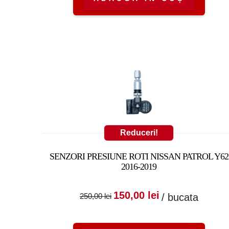
Reduceri!
SENZORI PRESIUNE ROTI NISSAN PATROL Y62
2016-2019
Prețul inițial a fost
Prețul cure
150,00
lei
/ bucata
250,00
lei
250,00 lei.
este: