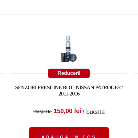
Reduceri!
-
SENZORI PRESIUNE ROTI NISSAN PATROL E52
2011-2016
:
nt
Prețul inițial a fost:
Prețul curent
150,00
lei
/ bucata
250,00
lei
250,00 lei.
este:
150,00 lei.
ADAUGĂ ÎN COȘ