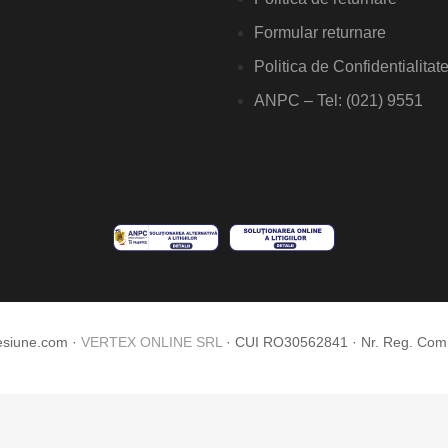
Formular returnare
Politica de Confidentialitat
ANPC – Tel: (021) 9551
esiune.com ·
VERTEX ONLINE SRL
· CUI RO30562841 · Nr. Reg. Co