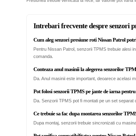
Presiunea trebuie verificata la rece, iar valorile pot varia 
Intrebari frecvente despre senzori p
Cum aleg senzori presiune roti Nissan Patrol potri
Pentru Nissan Patrol, senzorii TPMS trebuie alesi in f
comanda.
Conteaza anul masinii la alegerea senzorilor TP
Da. Anul masinii este important, deoarece acelasi mo
Pot folosi senzorii TPMS pe jante de iarna pentru
Da. Senzorii TPMS pot fi montati pe un set separat de
Ce trebuie sa fac dupa montarea senzorilor TPMS
Dupa montaj, senzorii trebuie sincronizati cu masin
Pot verifica compatibilitatea pentru Nissan Patro