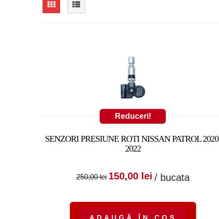
Reduceri!
SENZORI PRESIUNE ROTI NISSAN PATROL 2020
2022
Prețul inițial a fost
Prețul cure
150,00
lei
/ bucata
250,00
lei
250,00 lei.
este:
150,00 lei.
ADAUGĂ ÎN COȘ