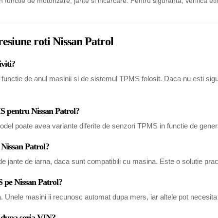
in functie de motorizare, jante si incarcare. Pentru siguranta, verifica eti
resiune roti Nissan Patrol
viti?
unctie de anul masinii si de sistemul TPMS folosit. Daca nu esti sigur,
MS pentru Nissan Patrol?
del poate avea variante diferite de senzori TPMS in functie de generat
 Nissan Patrol?
 jante de iarna, daca sunt compatibili cu masina. Este o solutie pract
 pe Nissan Patrol?
a. Unele masini ii recunosc automat dupa mers, iar altele pot necesi
l dupa seria VIN?