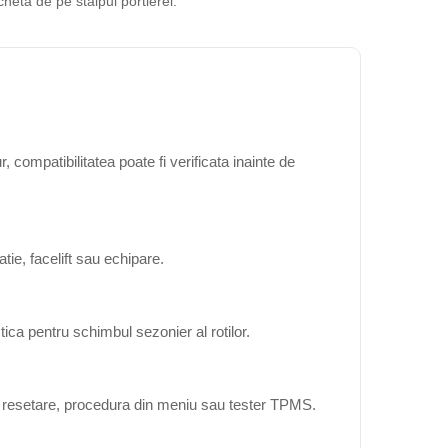
cheta de pe stalpul portierei.
 compatibilitatea poate fi verificata inainte de
ie, facelift sau echipare.
ica pentru schimbul sezonier al rotilor.
ta resetare, procedura din meniu sau tester TPMS.