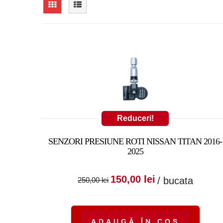
Reduceri!
SENZORI PRESIUNE ROTI NISSAN TITAN 2016-
2025
Prețul inițial a fost
Prețul cure
150,00
lei
/ bucata
250,00
lei
250,00 lei.
este:
150,00 lei.
ADAUGĂ ÎN COȘ