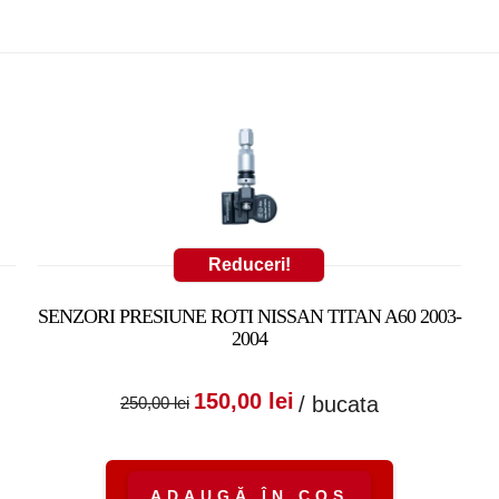
Reduceri!
SENZORI PRESIUNE ROTI NISSAN TITAN A60 2003-
2004
:
nt
Prețul inițial a fost:
Prețul curent
150,00
lei
/ bucata
250,00
lei
250,00 lei.
este:
150,00 lei.
ADAUGĂ ÎN COȘ