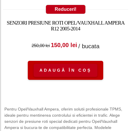
Reduceri!
SENZORI PRESIUNE ROTI OPEL/VAUXHALL AMPERA
R12 2005-2014
Prețul inițial a fost:
Prețul curent
150,00
lei
/ bucata
250,00
lei
250,00 lei.
este: 150,00 lei.
ADAUGĂ ÎN COȘ
Pentru Opel/Vauxhall Ampera, oferim solutii profesionale TPMS,
ideale pentru mentinerea controlului si eficientei in trafic. Alege
senzori de presiune roti special dedicati pentru Opel/Vauxhall
Ampera si bucura-te de compatibilitate perfecta. Modelele