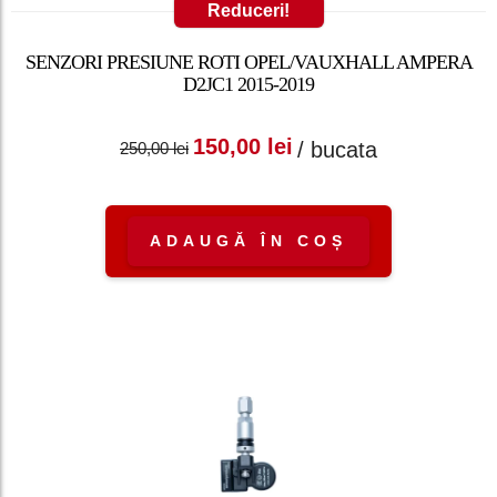
Reduceri!
SENZORI PRESIUNE ROTI OPEL/VAUXHALL AMPERA
D2JC1 2015-2019
Prețul inițial a fost:
Prețul curent
150,00
lei
/ bucata
250,00
lei
250,00 lei.
este: 150,00 lei.
ADAUGĂ ÎN COȘ