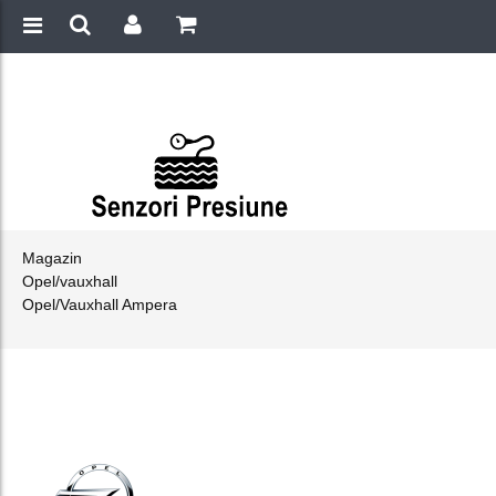
Magazin
Opel/vauxhall
Opel/Vauxhall Ampera