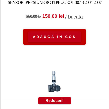
SENZORI PRESIUNE ROTI PEUGEOT 307 3 2004-2007
Prețul inițial a fost:
Prețul curent
150,00
lei
/ bucata
250,00
lei
250,00 lei.
este: 150,00 lei.
ADAUGĂ ÎN COȘ
Reduceri!