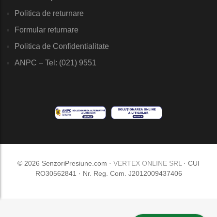
Politica de returnare
Formular returnare
Politica de Confidentialitate
ANPC – Tel: (021) 9551
© 2026 SenzoriPresiune.com ·
VERTEX ONLINE SRL
· CUI
RO30562841 · Nr. Reg. Com. J2012009437406