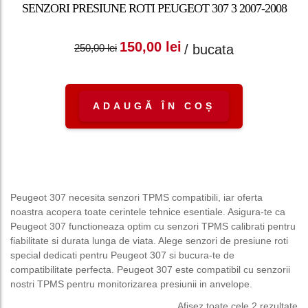
SENZORI PRESIUNE ROTI PEUGEOT 307 3 2007-2008
Prețul inițial a fost:
Prețul curent
150,00
lei
/ bucata
250,00
lei
250,00 lei.
este: 150,00 lei.
ADAUGĂ ÎN COȘ
Peugeot 307 necesita senzori TPMS compatibili, iar oferta
noastra acopera toate cerintele tehnice esentiale. Asigura-te ca
Peugeot 307 functioneaza optim cu senzori TPMS calibrati pentru
fiabilitate si durata lunga de viata. Alege senzori de presiune roti
special dedicati pentru Peugeot 307 si bucura-te de
compatibilitate perfecta. Peugeot 307 este compatibil cu senzorii
nostri TPMS pentru monitorizarea presiunii in anvelope.
Afișez toate cele 2 rezultate