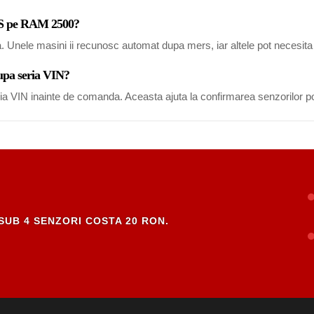
PMS pe RAM 2500?
a. Unele masini ii recunosc automat dupa mers, iar altele pot necesi
upa seria VIN?
eria VIN inainte de comanda. Aceasta ajuta la confirmarea senzorilor po
SUB 4 SENZORI COSTA 20 RON.