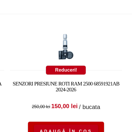
Reduceri!
A
SENZORI PRESIUNE ROTI RAM 2500 68591921AB
2024-2026
:
nt
Prețul inițial a fost:
Prețul curent
150,00
lei
/ bucata
250,00
lei
250,00 lei.
este:
150,00 lei.
ADAUGĂ ÎN COȘ