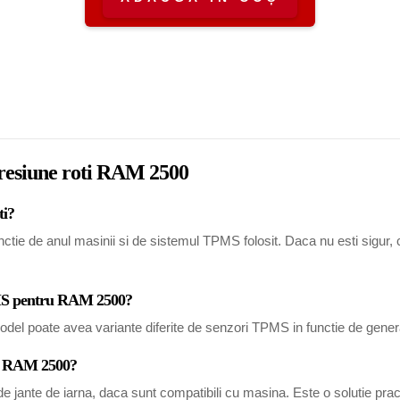
presiune roti RAM 2500
ti?
ie de anul masinii si de sistemul TPMS folosit. Daca nu esti sigur, com
TPMS pentru RAM 2500?
del poate avea variante diferite de senzori TPMS in functie de generat
ru RAM 2500?
 jante de iarna, daca sunt compatibili cu masina. Este o solutie pract