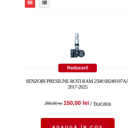
Reduceri!
SENZORI PRESIUNE ROTI RAM 2500 68249197A
2017-2025
Prețul inițial a fost
Prețul cure
150,00
lei
/ bucata
250,00
lei
250,00 lei.
este:
150,00 lei.
ADAUGĂ ÎN COȘ