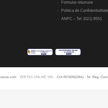
Formular returnare
Politica de Confidentialitat
ANPC – Tel: (021) 9551
esiune.com ·
VERTEX ONLINE SRL
· CUI RO30562841 · Nr. Reg. Co