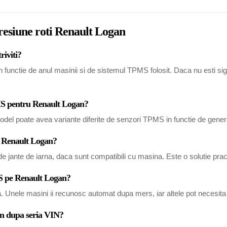
presiune roti Renault Logan
riviti?
functie de anul masinii si de sistemul TPMS folosit. Daca nu esti sigur,
PMS pentru Renault Logan?
del poate avea variante diferite de senzori TPMS in functie de generat
u Renault Logan?
 jante de iarna, daca sunt compatibili cu masina. Este o solutie pract
S pe Renault Logan?
a. Unele masini ii recunosc automat dupa mers, iar altele pot necesi
an dupa seria VIN?