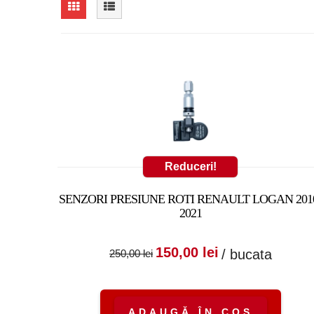
Reduceri!
SENZORI PRESIUNE ROTI RENAULT LOGAN 201
2021
Prețul inițial a fost
Prețul cure
150,00
lei
/ bucata
250,00
lei
250,00 lei.
este:
150,00 lei.
ADAUGĂ ÎN COȘ