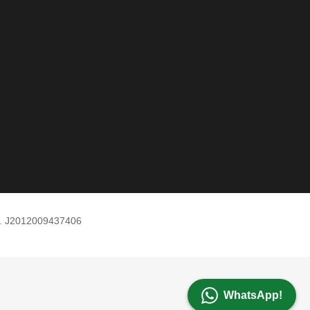
e
m. J2012009437406
WhatsApp!