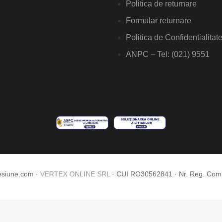
Politica de returnare
Formular returnare
Politica de Confidentialitat
ANPC – Tel: (021) 9551
esiune.com ·
VERTEX ONLINE SRL
· CUI RO30562841 · Nr. Reg. Co