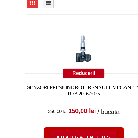
Reduceri!
SENZORI PRESIUNE ROTI RENAULT MEGANE I
RFB 2016-2025
Prețul inițial a fost
Prețul cure
150,00
lei
/ bucata
250,00
lei
250,00 lei.
este:
150,00 lei.
ADAUGĂ ÎN COȘ