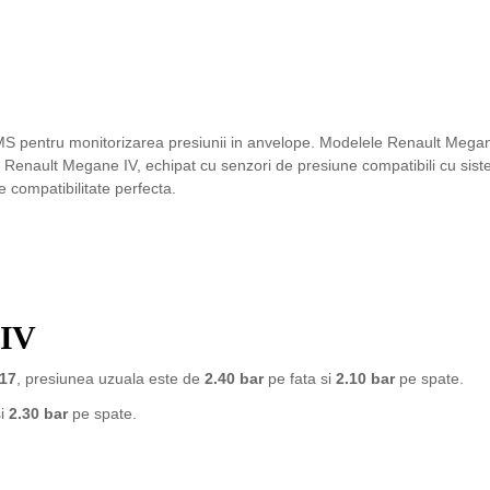
MS pentru monitorizarea presiunii in anvelope. Modelele Renault Megan
 cu Renault Megane IV, echipat cu senzori de presiune compatibili cu si
 compatibilitate perfecta.
 IV
17
, presiunea uzuala este de
2.40 bar
pe fata si
2.10 bar
pe spate.
si
2.30 bar
pe spate.