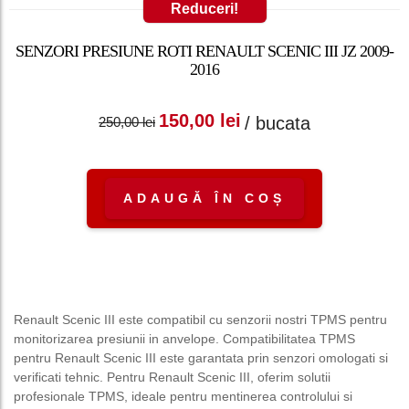
Reduceri!
SENZORI PRESIUNE ROTI RENAULT SCENIC III JZ 2009-
2016
Prețul inițial a fost:
Prețul curent
150,00
lei
/ bucata
250,00
lei
250,00 lei.
este: 150,00 lei.
ADAUGĂ ÎN COȘ
Renault Scenic III este compatibil cu senzorii nostri TPMS pentru
monitorizarea presiunii in anvelope. Compatibilitatea TPMS
pentru Renault Scenic III este garantata prin senzori omologati si
verificati tehnic. Pentru Renault Scenic III, oferim solutii
profesionale TPMS, ideale pentru mentinerea controlului si