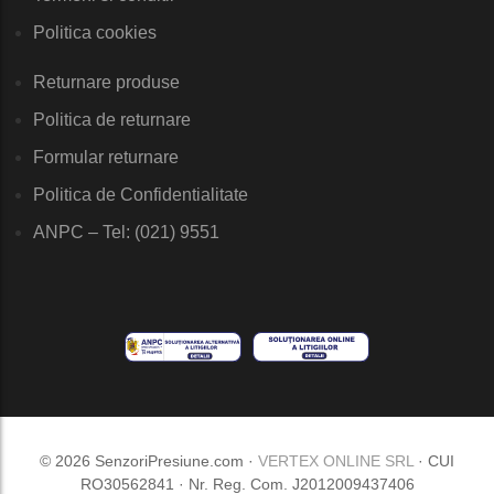
Politica cookies
Returnare produse
Politica de returnare
Formular returnare
Politica de Confidentialitate
ANPC – Tel: (021) 9551
© 2026 SenzoriPresiune.com ·
VERTEX ONLINE SRL
· CUI
RO30562841 · Nr. Reg. Com. J2012009437406