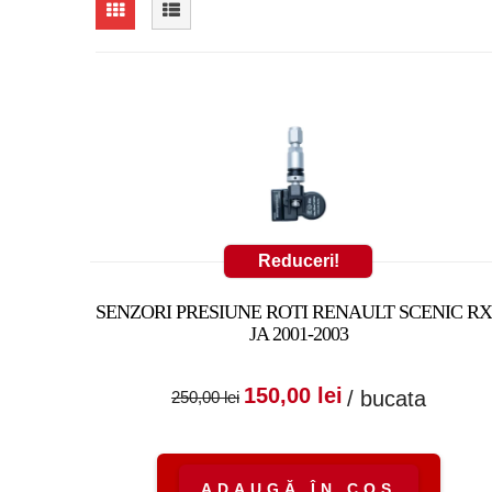
Reduceri!
SENZORI PRESIUNE ROTI RENAULT SCENIC RX
JA 2001-2003
Prețul inițial a fost
Prețul cure
150,00
lei
/ bucata
250,00
lei
250,00 lei.
este:
150,00 lei.
ADAUGĂ ÎN COȘ