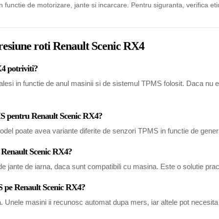
in functie de motorizare, jante si incarcare. Pentru siguranta, verifica eti
presiune roti Renault Scenic RX4
4 potriviti?
i in functie de anul masinii si de sistemul TPMS folosit. Daca nu esti 
PMS pentru Renault Scenic RX4?
del poate avea variante diferite de senzori TPMS in functie de generat
u Renault Scenic RX4?
 jante de iarna, daca sunt compatibili cu masina. Este o solutie pract
S pe Renault Scenic RX4?
a. Unele masini ii recunosc automat dupa mers, iar altele pot necesi