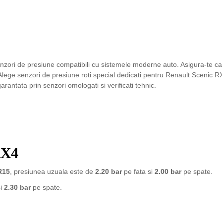
nzori de presiune compatibili cu sistemele moderne auto. Asigura-te c
. Alege senzori de presiune roti special dedicati pentru Renault Scenic R
ntata prin senzori omologati si verificati tehnic.
RX4
R15
, presiunea uzuala este de
2.20 bar
pe fata si
2.00 bar
pe spate.
si
2.30 bar
pe spate.