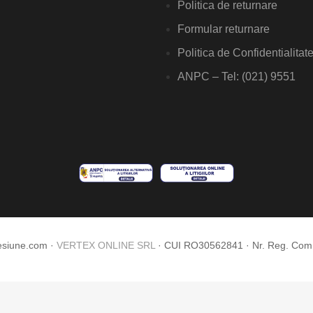
Politica de returnare
Formular returnare
Politica de Confidentialitat
ANPC – Tel: (021) 9551
esiune.com ·
VERTEX ONLINE SRL
· CUI RO30562841 · Nr. Reg. Co