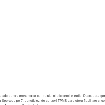
:
nt
eale pentru mentinerea controlului si eficientei in trafic. Descopera ga
u Sportequipe 7, beneficiezi de senzori TPMS care ofera fiabilitate si c