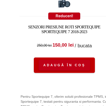
Reduceri!
SENZORI PRESIUNE ROTI SPORTEQUIPE
SPORTEQUIPE 7 2018-2023
Prețul inițial a fost
Prețul cure
150,00
lei
/ bucata
250,00
lei
250,00 lei.
este:
150,00 lei.
ADAUGĂ ÎN COȘ
Pentru Sportequipe 7, oferim solutii profesionale TPMS, id
Sportequipe 7, testati pentru siguranta si performanta. C