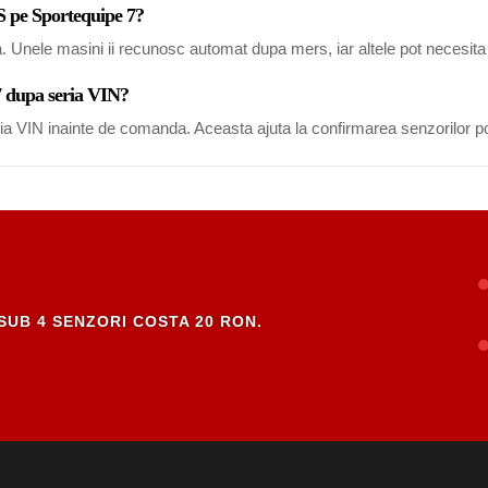
S pe Sportequipe 7?
a. Unele masini ii recunosc automat dupa mers, iar altele pot necesi
 7 dupa seria VIN?
eria VIN inainte de comanda. Aceasta ajuta la confirmarea senzorilor po
SUB 4 SENZORI COSTA 20 RON.