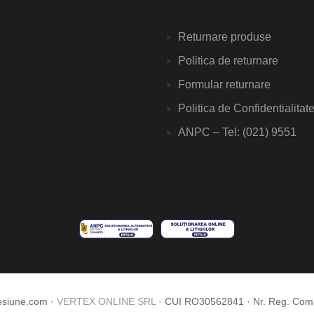
Returnare produse
Politica de returnare
Formular returnare
Politica de Confidentialitat
ANPC – Tel: (021) 9551
esiune.com ·
VERTEX ONLINE SRL
· CUI RO30562841 · Nr. Reg. Co