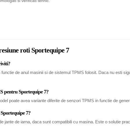
logati si verificati tehnic.
resiune roti Sportequipe 7
iviti?
functie de anul masinii si de sistemul TPMS folosit. Daca nu esti sigur,
MS pentru Sportequipe 7?
del poate avea variante diferite de senzori TPMS in functie de generat
u Sportequipe 7?
 jante de iarna, daca sunt compatibili cu masina. Este o solutie pract