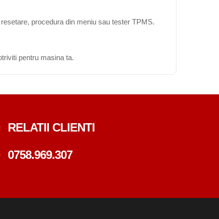
ta resetare, procedura din meniu sau tester TPMS.
triviti pentru masina ta.
RELATII CLIENTI
0758.969.307