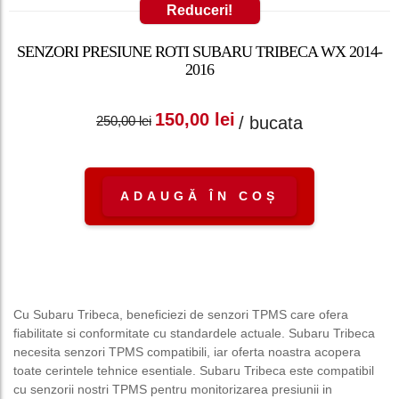
Reduceri!
SENZORI PRESIUNE ROTI SUBARU TRIBECA WX 2014-
2016
Prețul inițial a fost:
Prețul curent
150,00
lei
/ bucata
250,00
lei
250,00 lei.
este: 150,00 lei.
ADAUGĂ ÎN COȘ
Cu Subaru Tribeca, beneficiezi de senzori TPMS care ofera
fiabilitate si conformitate cu standardele actuale. Subaru Tribeca
necesita senzori TPMS compatibili, iar oferta noastra acopera
toate cerintele tehnice esentiale. Subaru Tribeca este compatibil
cu senzorii nostri TPMS pentru monitorizarea presiunii in