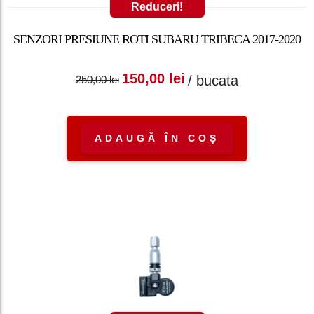
Reduceri!
SENZORI PRESIUNE ROTI SUBARU TRIBECA 2017-2020
Prețul inițial a fost:
Prețul curent
150,00
lei
/ bucata
250,00
lei
250,00 lei.
este: 150,00 lei.
ADAUGĂ ÎN COȘ