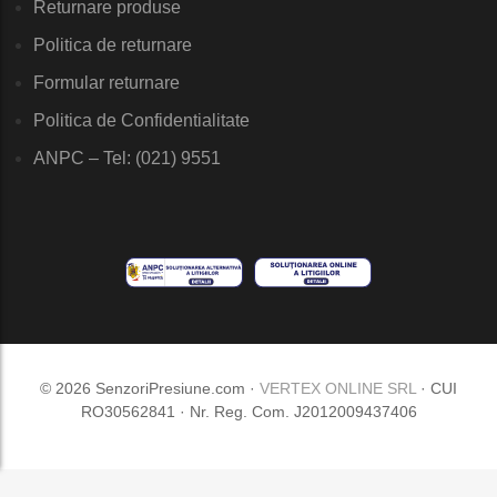
Returnare produse
Politica de returnare
Formular returnare
Politica de Confidentialitate
ANPC – Tel: (021) 9551
© 2026 SenzoriPresiune.com ·
VERTEX ONLINE SRL
· CUI
RO30562841 · Nr. Reg. Com. J2012009437406