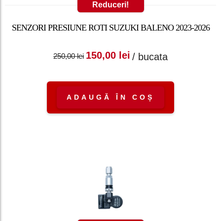
Reduceri!
SENZORI PRESIUNE ROTI SUZUKI BALENO 2023-2026
Prețul inițial a fost:
Prețul curent
150,00
lei
/ bucata
250,00
lei
250,00 lei.
este: 150,00 lei.
ADAUGĂ ÎN COȘ