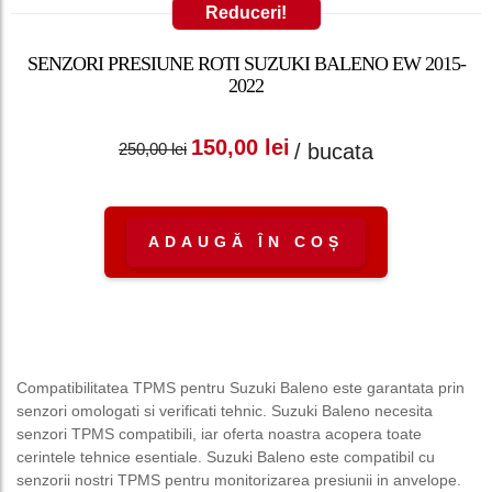
Reduceri!
SENZORI PRESIUNE ROTI SUZUKI BALENO EW 2015-
2022
Prețul inițial a fost:
Prețul curent
150,00
lei
/ bucata
250,00
lei
250,00 lei.
este: 150,00 lei.
ADAUGĂ ÎN COȘ
Compatibilitatea TPMS pentru Suzuki Baleno este garantata prin
senzori omologati si verificati tehnic. Suzuki Baleno necesita
senzori TPMS compatibili, iar oferta noastra acopera toate
cerintele tehnice esentiale. Suzuki Baleno este compatibil cu
senzorii nostri TPMS pentru monitorizarea presiunii in anvelope.