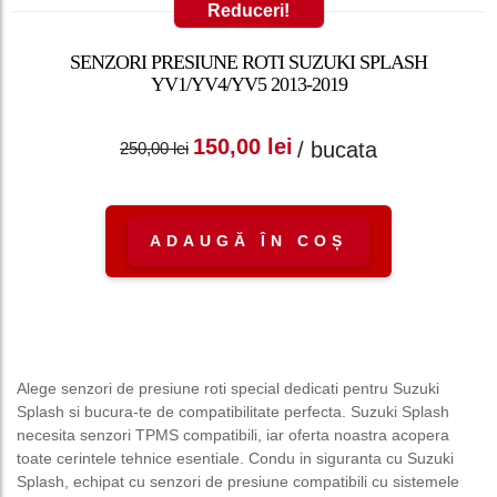
Reduceri!
SENZORI PRESIUNE ROTI SUZUKI SPLASH
YV1/YV4/YV5 2013-2019
Prețul inițial a fost:
Prețul curent
150,00
lei
/ bucata
250,00
lei
250,00 lei.
este: 150,00 lei.
ADAUGĂ ÎN COȘ
Alege senzori de presiune roti special dedicati pentru Suzuki
Splash si bucura-te de compatibilitate perfecta. Suzuki Splash
necesita senzori TPMS compatibili, iar oferta noastra acopera
toate cerintele tehnice esentiale. Condu in siguranta cu Suzuki
Splash, echipat cu senzori de presiune compatibili cu sistemele