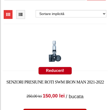
Reduceri!
SENZORI PRESIUNE ROTI SWM IRON MAN 2021-2022
Prețul inițial a fost:
Prețul curent
150,00
lei
/ bucata
250,00
lei
250,00 lei.
este: 150,00 lei.