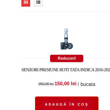
Reduceri!
SENZORI PRESIUNE ROTI TATA INDICA 2016-202
Prețul inițial a fost
Prețul cure
150,00
lei
/ bucata
250,00
lei
250,00 lei.
este:
150,00 lei.
ADAUGĂ ÎN COȘ