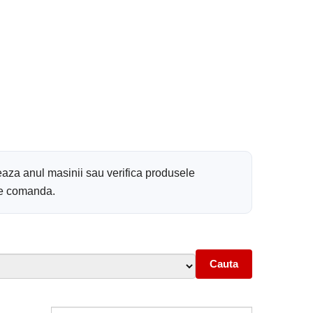
eaza anul masinii sau verifica produsele
 de comanda.
Cauta