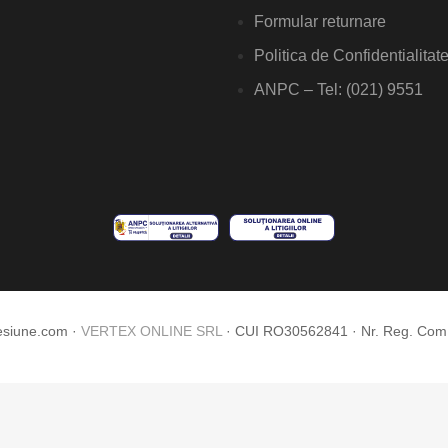
Formular returnare
Politica de Confidentialitat
ANPC – Tel: (021) 9551
esiune.com ·
VERTEX ONLINE SRL
· CUI RO30562841 · Nr. Reg. Co