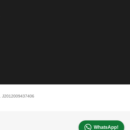
e
m. J2012009437406
WhatsApp!