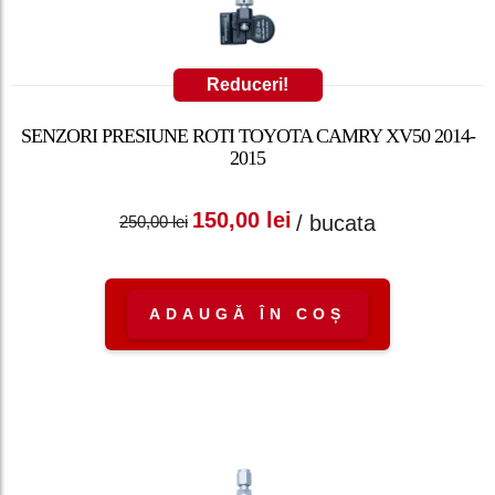
Reduceri!
SENZORI PRESIUNE ROTI TOYOTA CAMRY XV50 2014-
2015
Prețul inițial a fost:
Prețul curent
150,00
lei
/ bucata
250,00
lei
250,00 lei.
este: 150,00 lei.
ADAUGĂ ÎN COȘ