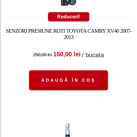
Reduceri!
SENZORI PRESIUNE ROTI TOYOTA CAMRY XV40 2007-
2013
Prețul inițial a fost:
Prețul curent
150,00
lei
/ bucata
250,00
lei
250,00 lei.
este: 150,00 lei.
ADAUGĂ ÎN COȘ