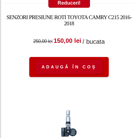
Reduceri!
SENZORI PRESIUNE ROTI TOYOTA CAMRY C215 2016-
2018
Prețul inițial a fost:
Prețul curent
150,00
lei
/ bucata
250,00
lei
250,00 lei.
este: 150,00 lei.
ADAUGĂ ÎN COȘ