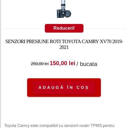
Reduceri!
SENZORI PRESIUNE ROTI TOYOTA CAMRY XV70 2019-
2021
Prețul inițial a fost:
Prețul curent
150,00
lei
/ bucata
250,00
lei
250,00 lei.
este: 150,00 lei.
ADAUGĂ ÎN COȘ
Toyota Camry este compatibil cu senzorii nostri TPMS pentru