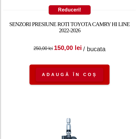
Reduceri!
SENZORI PRESIUNE ROTI TOYOTA CAMRY HI LINE
2022-2026
Prețul inițial a fost:
Prețul curent
150,00
lei
/ bucata
250,00
lei
250,00 lei.
este: 150,00 lei.
ADAUGĂ ÎN COȘ