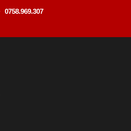
0758.969.307
e