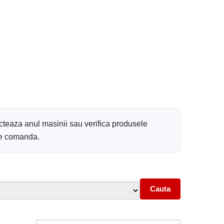
cteaza anul masinii sau verifica produsele
 de comanda.
Cauta