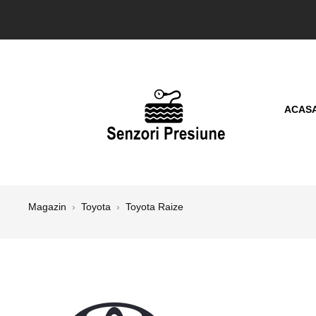
ACAS
Magazin
›
Toyota
›
Toyota Raize