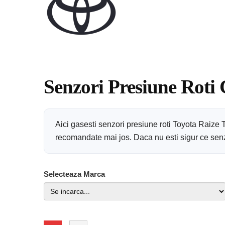
Senzori Presiune Roti 
Aici gasesti senzori presiune roti Toyota Raize
recomandate mai jos. Daca nu esti sigur ce senzor
Selecteaza Marca