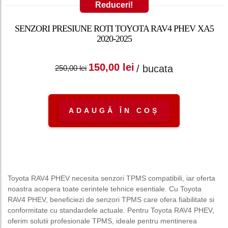
Reduceri!
SENZORI PRESIUNE ROTI TOYOTA RAV4 PHEV XA5
2020-2025
Prețul inițial a fost:
Prețul curent
150,00
lei
/ bucata
250,00
lei
250,00 lei.
este: 150,00 lei.
ADAUGĂ ÎN COȘ
Toyota RAV4 PHEV necesita senzori TPMS compatibili, iar oferta
noastra acopera toate cerintele tehnice esentiale. Cu Toyota
RAV4 PHEV, beneficiezi de senzori TPMS care ofera fiabilitate si
conformitate cu standardele actuale. Pentru Toyota RAV4 PHEV,
oferim solutii profesionale TPMS, ideale pentru mentinerea