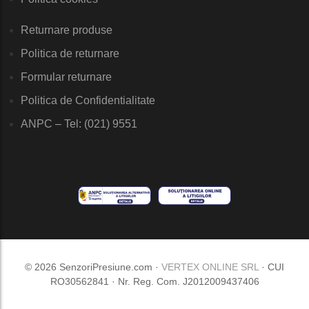
Returnare produse
Politica de returnare
Formular returnare
Politica de Confidentialitate
ANPC – Tel: (021) 9551
© 2026 SenzoriPresiune.com ·
VERTEX ONLINE SRL
· CUI
RO30562841 · Nr. Reg. Com. J2012009437406