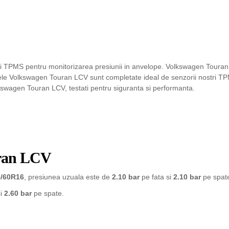
i TPMS pentru monitorizarea presiunii in anvelope. Volkswagen Touran 
ele Volkswagen Touran LCV sunt completate ideal de senzorii nostri TPMS
kswagen Touran LCV, testati pentru siguranta si performanta.
uran LCV
5/60R16
, presiunea uzuala este de
2.10 bar
pe fata si
2.10 bar
pe spat
si
2.60 bar
pe spate.