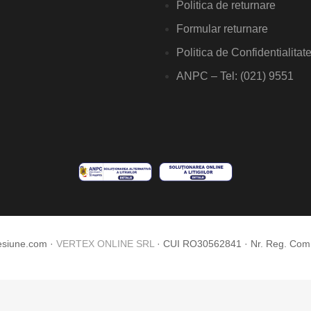
Politica de returnare
Formular returnare
Politica de Confidentialitat
ANPC – Tel: (021) 9551
esiune.com ·
VERTEX ONLINE SRL
· CUI RO30562841 · Nr. Reg. Co