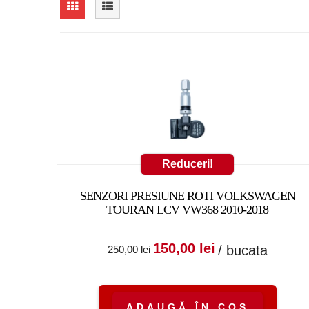
Reduceri!
SENZORI PRESIUNE ROTI VOLKSWAGEN
TOURAN LCV VW368 2010-2018
Prețul inițial a fost
Prețul cure
150,00
lei
/ bucata
250,00
lei
250,00 lei.
este:
150,00 lei.
ADAUGĂ ÎN COȘ