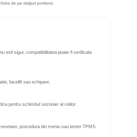
cheta de pe stalpul portierei.
sti sigur, compatibilitatea poate fi verificata
ie, facelift sau echipare.
ica pentru schimbul sezonier al rotilor.
ta resetare, procedura din meniu sau tester TPMS.