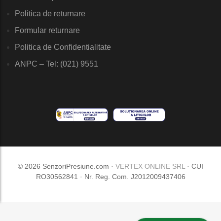
Politica de returnare
Formular returnare
Politica de Confidentialitate
ANPC – Tel: (021) 9551
© 2026 SenzoriPresiune.com ·
VERTEX ONLINE SRL
· CUI
RO30562841 · Nr. Reg. Com. J2012009437406