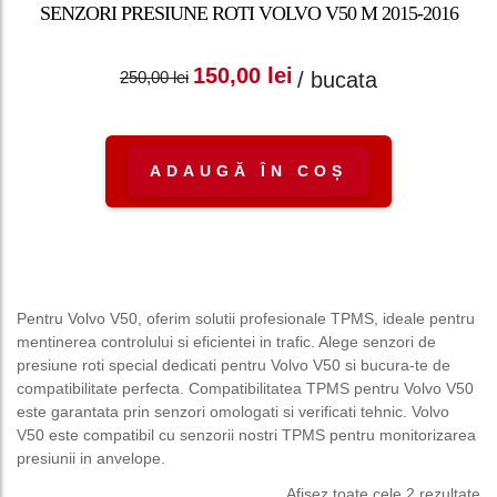
SENZORI PRESIUNE ROTI VOLVO V50 M 2015-2016
Prețul inițial a fost:
Prețul curent
150,00
lei
/ bucata
250,00
lei
250,00 lei.
este: 150,00 lei.
ADAUGĂ ÎN COȘ
Pentru Volvo V50, oferim solutii profesionale TPMS, ideale pentru
mentinerea controlului si eficientei in trafic. Alege senzori de
presiune roti special dedicati pentru Volvo V50 si bucura-te de
compatibilitate perfecta. Compatibilitatea TPMS pentru Volvo V50
este garantata prin senzori omologati si verificati tehnic. Volvo
V50 este compatibil cu senzorii nostri TPMS pentru monitorizarea
presiunii in anvelope.
Afișez toate cele 2 rezultate