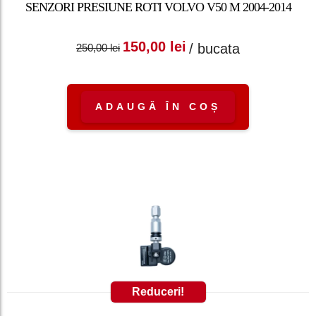
SENZORI PRESIUNE ROTI VOLVO V50 M 2004-2014
Prețul inițial a fost:
Prețul curent
150,00
lei
/ bucata
250,00
lei
250,00 lei.
este: 150,00 lei.
ADAUGĂ ÎN COȘ
Reduceri!