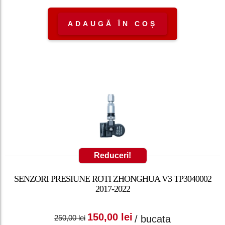
ADAUGĂ ÎN COȘ
Reduceri!
SENZORI PRESIUNE ROTI ZHONGHUA V3 TP3040002
2017-2022
Prețul inițial a fost:
Prețul curent
150,00
lei
/ bucata
250,00
lei