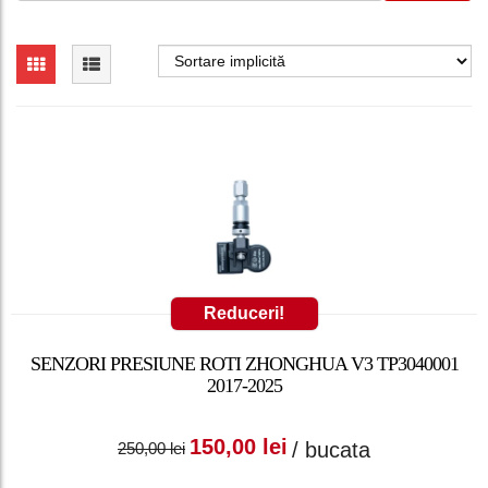
Reduceri!
SENZORI PRESIUNE ROTI ZHONGHUA V3 TP3040001
2017-2025
Prețul inițial a fost:
Prețul curent
150,00
lei
/ bucata
250,00
lei
250,00 lei.
este: 150,00 lei.