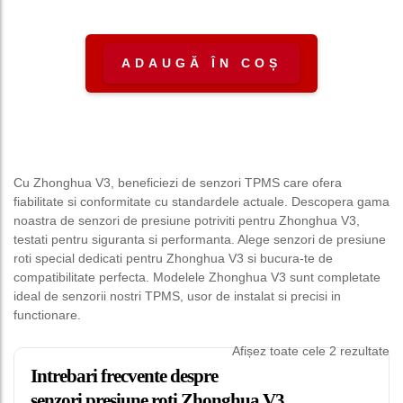
250,00 lei.
este: 150,00 lei.
ADAUGĂ ÎN COȘ
Cu Zhonghua V3, beneficiezi de senzori TPMS care ofera
fiabilitate si conformitate cu standardele actuale. Descopera gama
noastra de senzori de presiune potriviti pentru Zhonghua V3,
testati pentru siguranta si performanta. Alege senzori de presiune
roti special dedicati pentru Zhonghua V3 si bucura-te de
compatibilitate perfecta. Modelele Zhonghua V3 sunt completate
ideal de senzorii nostri TPMS, usor de instalat si precisi in
functionare.
Afișez toate cele 2 rezultate
Intrebari frecvente despre
senzori presiune roti Zhonghua V3