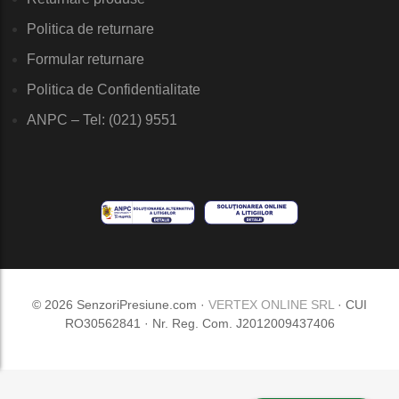
Politica de returnare
Formular returnare
Politica de Confidentialitate
ANPC – Tel: (021) 9551
© 2026 SenzoriPresiune.com ·
VERTEX ONLINE SRL
· CUI
RO30562841 · Nr. Reg. Com. J2012009437406