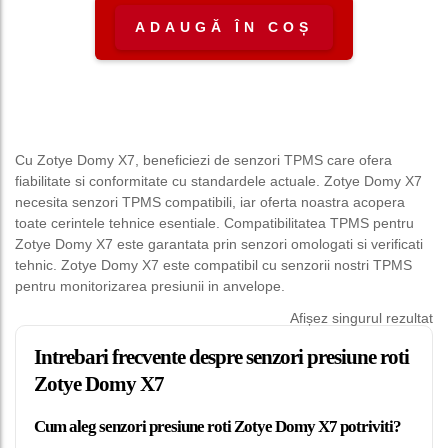
ADAUGĂ ÎN COȘ
Cu Zotye Domy X7, beneficiezi de senzori TPMS care ofera
fiabilitate si conformitate cu standardele actuale. Zotye Domy X7
necesita senzori TPMS compatibili, iar oferta noastra acopera
toate cerintele tehnice esentiale. Compatibilitatea TPMS pentru
Zotye Domy X7 este garantata prin senzori omologati si verificati
tehnic. Zotye Domy X7 este compatibil cu senzorii nostri TPMS
pentru monitorizarea presiunii in anvelope.
Afișez singurul rezultat
Intrebari frecvente despre senzori presiune roti
Zotye Domy X7
Cum aleg senzori presiune roti Zotye Domy X7 potriviti?