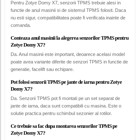
Pentru Zotye Domy X7, senzorii TPMS trebuie alesi in
functie de anul masinii si de sistemul TPMS folosit. Daca
nu esti sigur, compatibilitatea poate fi verificata inainte de
comanda.
Conteaza anul masinii la alegerea senzorilor TPMS pentru
Zotye Domy X7?
Da. Anul masinii este important, deoarece acelasi model
poate avea variante diferite de senzori TPMS in functie de
generatie, facelift sau echipare.
Pot folosi senzorii TPMS pe jante de iarna pentru Zotye
Domy X7?
Da. Senzorii TPMS pot fi montati pe un set separat de
jante de iarna, daca sunt compatibili cu masina. Este o
solutie practica pentru schimbul sezonier al rotilor.
Ce trebuie sa fac dupa montarea senzorilor TPMS pe
Zotye Domy X7?