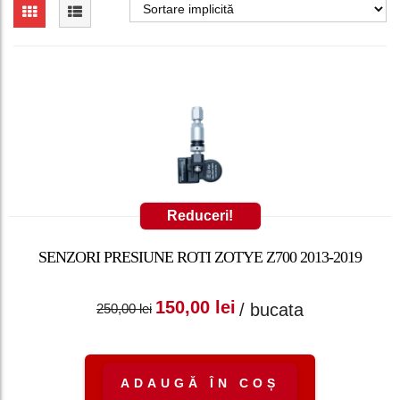
Reduceri!
SENZORI PRESIUNE ROTI ZOTYE Z700 2013-2019
Prețul inițial a fost:
Prețul curent
150,00
lei
/ bucata
250,00
lei
250,00 lei.
este: 150,00 lei.
ADAUGĂ ÎN COȘ