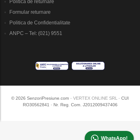
Politica de returnare
Formular returnare
Politica de Confidentialitate
ANPC – Tel: (021) 9551
© 2026 SenzoriPresiune.com ·
VERTEX ONLINE SRL
· CUI
RO30562841 · Nr. Reg. Com. J2012009437406
WhatsApp!