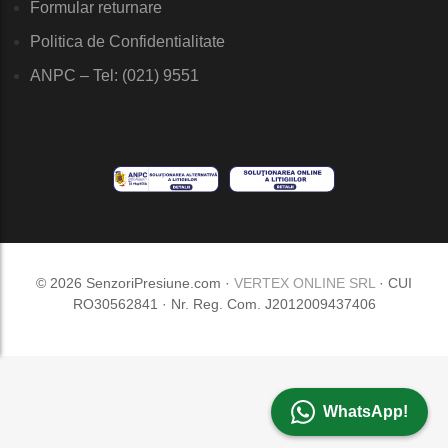
Formular returnare
Politica de Confidentialitate
ANPC – Tel: (021) 9551
© 2026 SenzoriPresiune.com ·
VERTEX ONLINE SRL
· CUI
RO30562841 · Nr. Reg. Com. J2012009437406
WhatsApp!