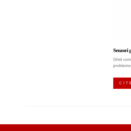
Senzori
Ghid comp
probleme 
CIT