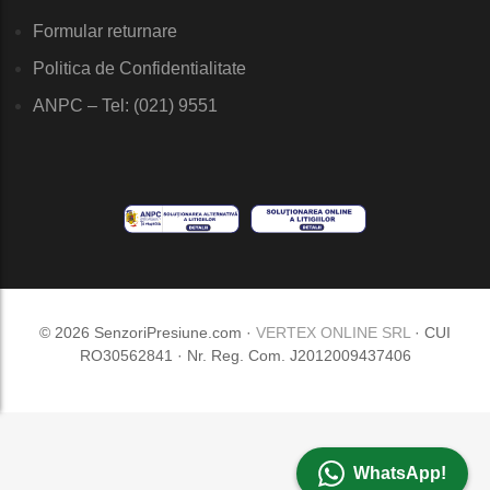
Formular returnare
Politica de Confidentialitate
ANPC – Tel: (021) 9551
© 2026 SenzoriPresiune.com ·
VERTEX ONLINE SRL
· CUI
RO30562841 · Nr. Reg. Com. J2012009437406
WhatsApp!