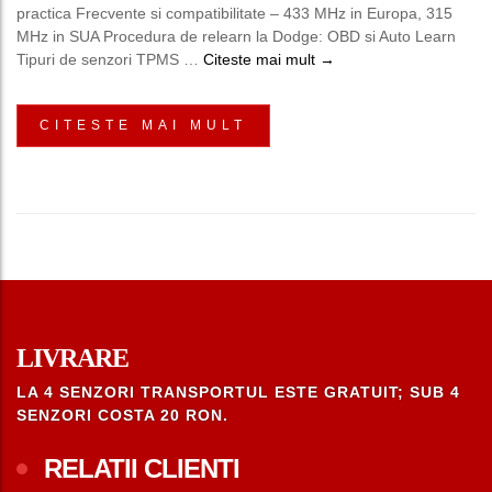
practica Frecvente si compatibilitate – 433 MHz in Europa, 315
MHz in SUA Procedura de relearn la Dodge: OBD si Auto Learn
Senzori Presiune Roti 
Tipuri de senzori TPMS …
Citeste mai mult
→
CITESTE MAI MULT
LIVRARE
LA 4 SENZORI TRANSPORTUL ESTE GRATUIT; SUB 4
SENZORI COSTA 20 RON.
RELATII CLIENTI