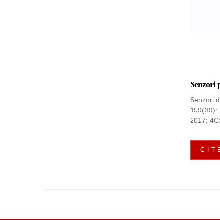
Senzori 
Senzori d
159(X9): 
2017; 4C:
CIT