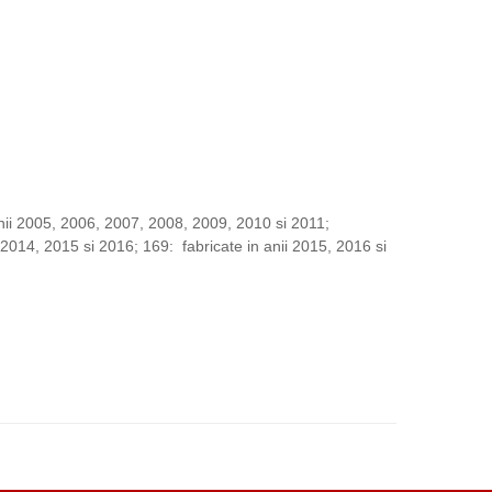
nii 2005, 2006, 2007, 2008, 2009, 2010 si 2011;
 2014, 2015 si 2016; 169: fabricate in anii 2015, 2016 si
nzori presiune roti Alfa Romeo