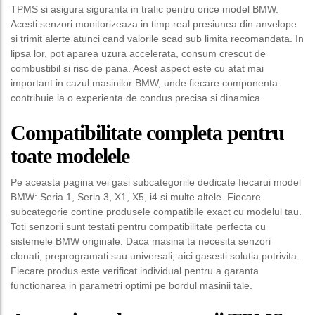
TPMS si asigura siguranta in trafic pentru orice model BMW.
Acesti senzori monitorizeaza in timp real presiunea din anvelope
si trimit alerte atunci cand valorile scad sub limita recomandata. In
lipsa lor, pot aparea uzura accelerata, consum crescut de
combustibil si risc de pana. Acest aspect este cu atat mai
important in cazul masinilor BMW, unde fiecare componenta
contribuie la o experienta de condus precisa si dinamica.
Compatibilitate completa pentru
toate modelele
Pe aceasta pagina vei gasi subcategoriile dedicate fiecarui model
BMW: Seria 1, Seria 3, X1, X5, i4 si multe altele. Fiecare
subcategorie contine produsele compatibile exact cu modelul tau.
Toti senzorii sunt testati pentru compatibilitate perfecta cu
sistemele BMW originale. Daca masina ta necesita senzori
clonati, preprogramati sau universali, aici gasesti solutia potrivita.
Fiecare produs este verificat individual pentru a garanta
functionarea in parametri optimi pe bordul masinii tale.