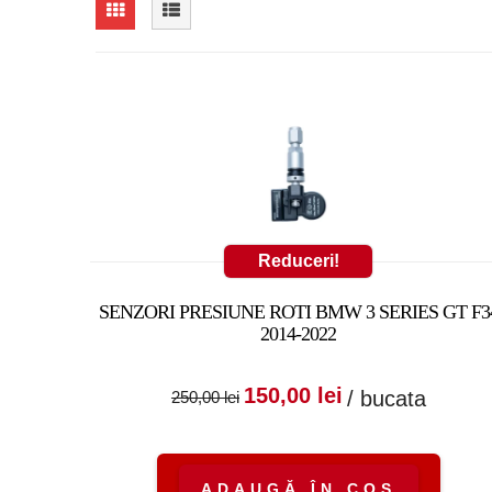
Reduceri!
SENZORI PRESIUNE ROTI BMW 3 SERIES GT F3
2014-2022
Prețul inițial a fost
Prețul cure
150,00
lei
/ bucata
250,00
lei
250,00 lei.
este:
150,00 lei.
ADAUGĂ ÎN COȘ