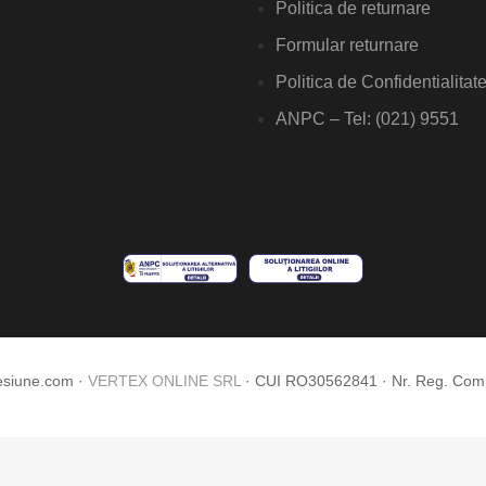
Politica de returnare
Formular returnare
Politica de Confidentialitat
ANPC – Tel: (021) 9551
esiune.com ·
VERTEX ONLINE SRL
· CUI RO30562841 · Nr. Reg. Co