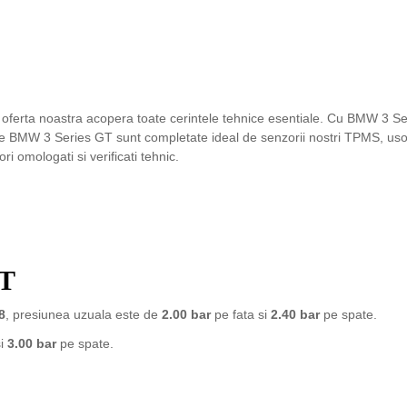
oferta noastra acopera toate cerintele tehnice esentiale. Cu BMW 3 Se
le BMW 3 Series GT sunt completate ideal de senzorii nostri TPMS, usor d
omologati si verificati tehnic.
GT
8
, presiunea uzuala este de
2.00 bar
pe fata si
2.40 bar
pe spate.
si
3.00 bar
pe spate.