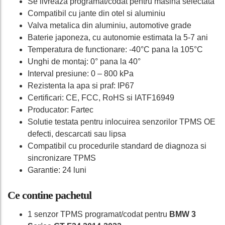
Se livreaza programat/codat pentru masina selectata
Compatibil cu jante din otel si aluminiu
Valva metalica din aluminiu, automotive grade
Baterie japoneza, cu autonomie estimata la 5-7 ani
Temperatura de functionare: -40°C pana la 105°C
Unghi de montaj: 0° pana la 40°
Interval presiune: 0 – 800 kPa
Rezistenta la apa si praf: IP67
Certificari: CE, FCC, RoHS si IATF16949
Producator: Fartec
Solutie testata pentru inlocuirea senzorilor TPMS OE
defecti, descarcati sau lipsa
Compatibil cu procedurile standard de diagnoza si
sincronizare TPMS
Garantie: 24 luni
Ce contine pachetul
1 senzor TPMS programat/codat pentru
BMW 3