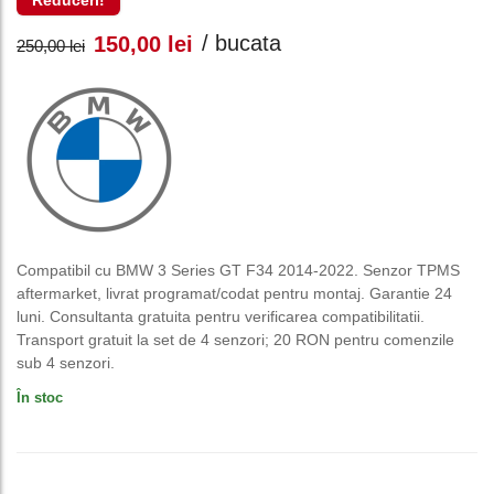
Reduceri!
Prețul
Prețul
/ bucata
150,00
lei
250,00
lei
inițial
curent
a
este:
fost:
150,00 lei.
250,00 lei.
Compatibil cu BMW 3 Series GT F34 2014-2022. Senzor TPMS
aftermarket, livrat programat/codat pentru montaj. Garantie 24
luni. Consultanta gratuita pentru verificarea compatibilitatii.
Transport gratuit la set de 4 senzori; 20 RON pentru comenzile
sub 4 senzori.
În stoc