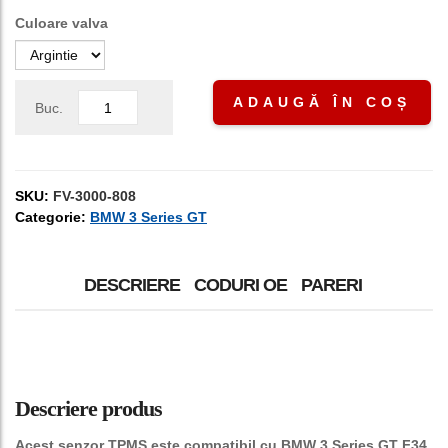
Culoare valva
ADAUGĂ ÎN COȘ
Buc.
SKU:
FV-3000-808
Categorie:
BMW 3 Series GT
DESCRIERE
CODURI OE
PARERI
Descriere produs
Acest senzor TPMS este compatibil cu BMW 3 Series GT F34