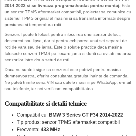
2014-2022 si se livreaza programat/codat pentru montaj.
Este
un senzor TPMS aftermarket compatibil, proiectat sa comunice cu
sistemul TPMS original al masinii si sa transmita informatii despre
presiunea si temperatura rotii.
Senzorul poate fi folosit pentru inlocuirea unui senzor defect,
descarcat sau lipsa, dar si pentru echiparea unui set separat de
roti de vara sau de iarna. Este o solutie practica daca masina
foloseste senzori TPMS pe fiecare janta si doriti sa evitati mutarea
senzorilor intre doua seturi de roti.
Daca nu sunteti sigur ca senzorul este potrivit pentru masina
dumneavoastra, oferim consultanta gratuita inainte de comanda.
Ne puteti trimite seria VIN sau datele masinii pe WhatsApp, e-mail
sau telefonic, iar noi verificam compatibilitatea.
Compatibilitate si detalii tehnice
Compatibil cu:
BMW 3 Series GT F34 2014-2022
Tip produs: senzor TPMS aftermarket compatibil
Frecventa:
433 MHz