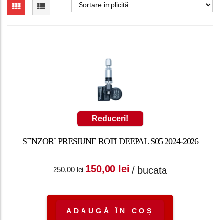
Reduceri!
SENZORI PRESIUNE ROTI DEEPAL S05 2024-2026
Prețul inițial a fost:
Prețul curent
150,00
lei
/ bucata
250,00
lei
250,00 lei.
este: 150,00 lei.
ADAUGĂ ÎN COȘ