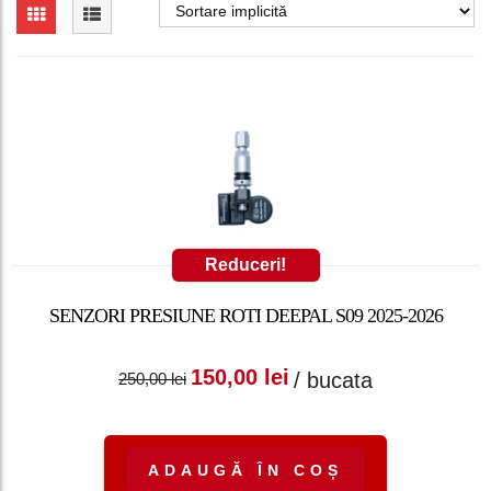
Reduceri!
SENZORI PRESIUNE ROTI DEEPAL S09 2025-2026
Prețul inițial a fost:
Prețul curent
150,00
lei
/ bucata
250,00
lei
250,00 lei.
este: 150,00 lei.
ADAUGĂ ÎN COȘ