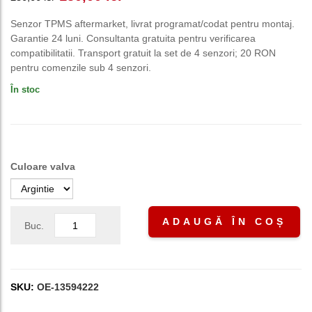
inițial
curent
Senzor TPMS aftermarket, livrat programat/codat pentru montaj.
Garantie 24 luni. Consultanta gratuita pentru verificarea
a
este:
compatibilitatii. Transport gratuit la set de 4 senzori; 20 RON
pentru comenzile sub 4 senzori.
fost:
150,00 lei.
În stoc
250,00 lei.
Culoare valva
ADAUGĂ ÎN COȘ
Buc.
SKU:
OE-13594222