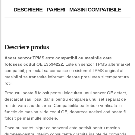
DESCRIERE
PARERI
MASINI COMPATIBILE
Descriere produs
Acest senzor TPMS este compatibil cu masinile care
folosesc codul OE 13594222.
Este un senzor TPMS aftermarket
compatibil, proiectat sa comunice cu sistemul TPMS original al
masinii si sa transmita informatii despre presiunea si temperatura
rotii.
Produsul poate fi folosit pentru inlocuirea unui senzor OE defect,
descarcat sau lipsa, dar si pentru echiparea unui set separat de
roti de vara sau de iarna. Compatibilitatea trebuie verificata in
functie de masina si de codul OE, deoarece acelasi cod poate fi
folosit pe mai multe modele.
Daca nu sunteti sigur ca senzorul este potrivit pentru masina
dumneavoastra, oferim consultanta gratuita inainte de comanda.