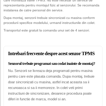
care monteaza valve TPMS. Nu este necesar un service de
reprezentanta pentru montajul fizic al senzorului. Se recomanda
instalarea de catre personal din service.
Dupa montaj, senzorii trebuie sincronizati cu masina conform
procedurii specifice modelului, urmand instructiunile din colet.
Transportul este gratuit la comanda unui set de 4 senzori.
Intrebari frecvente despre acest senzor TPMS
Senzorul trebuie programat sau codat inainte de montaj?
Nu. Senzorii se livreaza deja programati pentru masina
pentru care este plasata comanda. Dupa montaj, trebuie
doar sincronizati cu masina, astfel incat aceasta sa ii
recunoasca si sa ii memoreze. In colet veti primi
instructiuni de sincronizare, deoarece procedura poate
diferi in functie de marca, model si an.