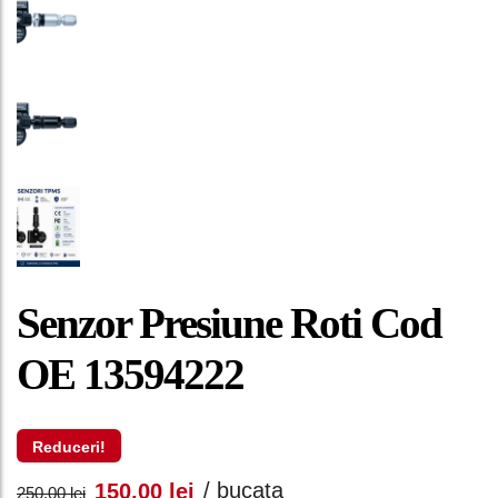
Senzor Presiune Roti Cod
OE 13594222
Reduceri!
Prețul
Prețul
/ bucata
150,00
lei
250,00
lei