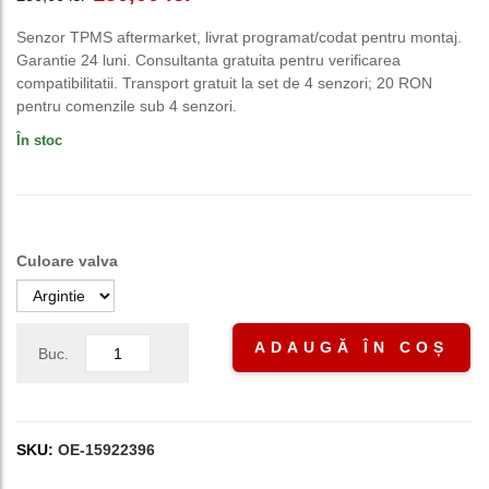
inițial
curent
Senzor TPMS aftermarket, livrat programat/codat pentru montaj.
Garantie 24 luni. Consultanta gratuita pentru verificarea
a
este:
compatibilitatii. Transport gratuit la set de 4 senzori; 20 RON
pentru comenzile sub 4 senzori.
fost:
150,00 lei.
În stoc
250,00 lei.
Culoare valva
ADAUGĂ ÎN COȘ
Buc.
SKU:
OE-15922396