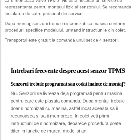
care monteaza valve TPMS. Nu este necesar un service de
reprezentanta pentru montajul fizic al senzorului. Se recomanda
instalarea de catre personal din service.
Dupa montaj, senzorii trebuie sincronizati cu masina conform
procedurii specifice modelului, urmand instructiunile din colet.
Transportul este gratuit la comanda unui set de 4 senzori.
Intrebari frecvente despre acest senzor TPMS
Senzorul trebuie programat sau codat inainte de montaj?
Nu. Senzorii se livreaza deja programati pentru masina
pentru care este plasata comanda. Dupa montaj, trebuie
doar sincronizati cu masina, astfel incat aceasta sa ii
recunoasca si sa ii memoreze. In colet veti primi
instructiuni de sincronizare, deoarece procedura poate
diferi in functie de marca, model si an.