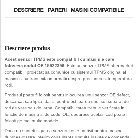
DESCRIERE
PARERI
MASINI COMPATIBILE
Descriere produs
Acest senzor TPMS este compatibil cu masinile care
folosesc codul OE 15922396.
Este un senzor TPMS aftermarket
compatibil, proiectat sa comunice cu sistemul TPMS original al
masinii si sa transmita informatii despre presiunea si temperatura
rotii.
Produsul poate fi folosit pentru inlocuirea unui senzor OE defect,
descarcat sau lipsa, dar si pentru echiparea unui set separat de
roti de vara sau de iarna. Compatibilitatea trebuie verificata in
functie de masina si de codul OE, deoarece acelasi cod poate fi
folosit pe mai multe modele.
Daca nu sunteti sigur ca senzorul este potrivit pentru masina
dumneavoastra, oferim consultanta gratuita inainte de comanda.