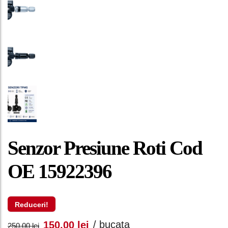
Senzor Presiune Roti Cod
OE 15922396
Reduceri!
Prețul
Prețul
/ bucata
150,00
lei
250,00
lei