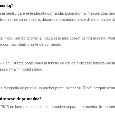
 montaj?
ina pentru care este plasata comanda. Dupa montaj, trebuie doar sincr
tructiuni de sincronizare, deoarece procedura poate diferi in functie 
 inlocui senzorul original, daca este ales corect pentru masina. Pen
 compatibilitatii inainte de comanda.
7 ani. Durata poate varia in functie de cat de mult este folosita masina
eaza intra in modul sleep.
in fotografia de produs. In pachet primiti senzorul TPMS pregatit pent
ti senzori de pe masina?
i TPMS nu lucreaza in serie, ci comunica separat cu masina. Important