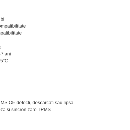
bil
ompatibilitate
atibilitate
e
-7 ani
05°C
TPMS OE defecti, descarcati sau lipsa
oza si sincronizare TPMS