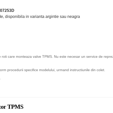
07253D
e, disponibila in varianta argintie sau neagra
ice roti care monteaza valve TPMS. Nu este necesar un service de reprez
rm procedurii specifice modelului, urmand instructiunile din colet.
.
enzor TPMS