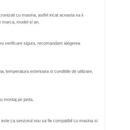
onizati cu masina, astfel incat aceasta sa ii
de marca, model si an.
tru verificare sigura, recomandam alegerea
, temperatura exterioara si conditiile de utilizare.
ru montaj pe janta.
 este ca senzorul nou sa fie compatibil cu masina si