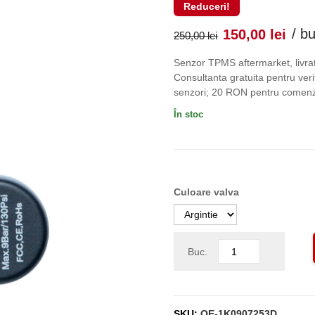
Reduceri!
Prețul
Pr
/ b
150,00
lei
250,00
lei
inițial
cu
Senzor TPMS aftermarket, livrat
Consultanta gratuita pentru verif
a
es
senzori; 20 RON pentru comenzi
În stoc
fost:
150
250,00 lei
Culoare valva
Buc.
SKU:
OE-1K0907253D