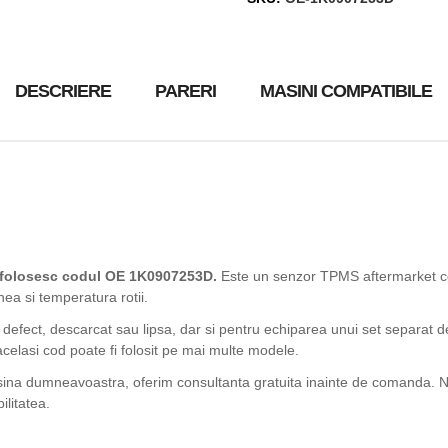
DESCRIERE
PARERI
MASINI COMPATIBILE
e folosesc codul OE 1K0907253D.
Este un senzor TPMS aftermarket co
nea si temperatura rotii.
 defect, descarcat sau lipsa, dar si pentru echiparea unui set separat d
acelasi cod poate fi folosit pe mai multe modele.
asina dumneavoastra, oferim consultanta gratuita inainte de comanda. Ne
ilitatea.