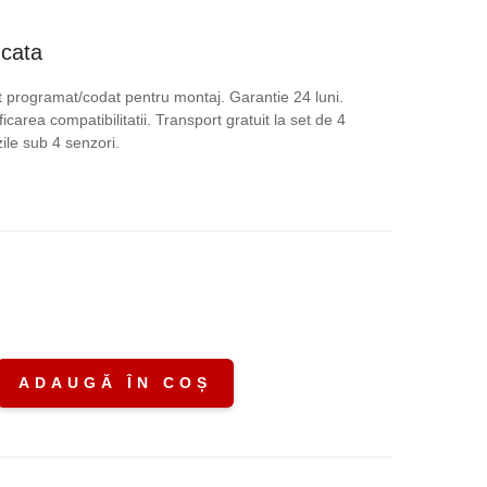
ețul
ucata
rent
 programat/codat pentru montaj. Garantie 24 luni.
icarea compatibilitatii. Transport gratuit la set de 4
te:
le sub 4 senzori.
,00 lei.
.
ADAUGĂ ÎN COȘ