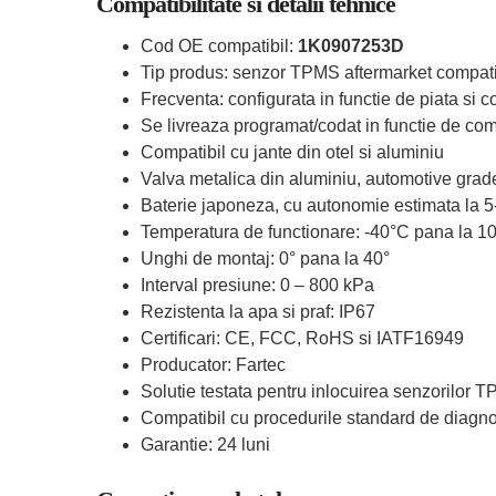
Compatibilitate si detalii tehnice
Cod OE compatibil:
1K0907253D
Tip produs: senzor TPMS aftermarket compati
Frecventa: configurata in functie de piata si c
Se livreaza programat/codat in functie de comp
Compatibil cu jante din otel si aluminiu
Valva metalica din aluminiu, automotive grad
Baterie japoneza, cu autonomie estimata la 5
Temperatura de functionare: -40°C pana la 1
Unghi de montaj: 0° pana la 40°
Interval presiune: 0 – 800 kPa
Rezistenta la apa si praf: IP67
Certificari: CE, FCC, RoHS si IATF16949
Producator: Fartec
Solutie testata pentru inlocuirea senzorilor 
Compatibil cu procedurile standard de diagn
Garantie: 24 luni