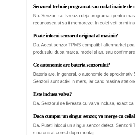
Senzorul trebuie programat sau codat inainte de
Nu. Senzorii se livreaza deja programati pentru mas
recunoasca si sa ii memoreze. In colet veti primi ins
Poate inlocui senzorul original al masinii?
Da. Acest senzor TPMS compatibil aftermarket poate
produsului dupa marca, model si an, sau confirmarea
Ce autonomie are bateria senzorului?
Bateria are, in general, o autonomie de aproximativ 5-
Senzorii sunt activi in mers, iar cand masina station
Este inclusa valva?
Da. Senzorul se livreaza cu valva inclusa, exact ca 
Daca cumpar un singur senzor, va merge cu ceilal
Da. Puteti inlocui un singur senzor defect. Senzori
sincronizat corect dupa montaj.