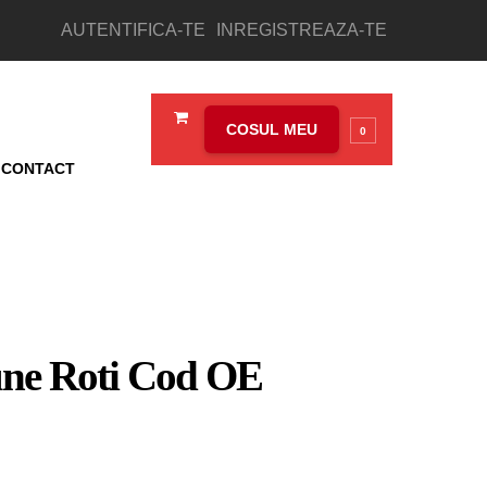
AUTENTIFICA-TE
INREGISTREAZA-TE
COSUL MEU
0
CONTACT
une Roti Cod OE