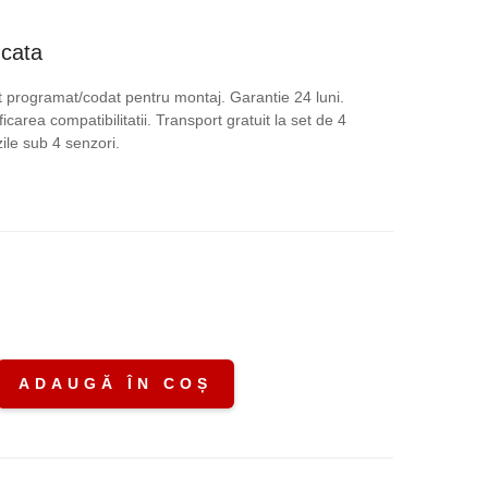
ețul
ucata
rent
 programat/codat pentru montaj. Garantie 24 luni.
icarea compatibilitatii. Transport gratuit la set de 4
te:
le sub 4 senzori.
,00 lei.
.
ADAUGĂ ÎN COȘ