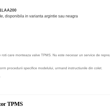
1LAA200
e, disponibila in varianta argintie sau neagra
ice roti care monteaza valve TPMS. Nu este necesar un service de reprez
rm procedurii specifice modelului, urmand instructiunile din colet.
.
enzor TPMS