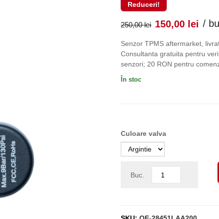
Reduceri!
Prețul
Pr
/ b
150,00
lei
250,00
lei
inițial
cu
Senzor TPMS aftermarket, livrat
Consultanta gratuita pentru verif
a
es
senzori; 20 RON pentru comenzi
În stoc
fost:
150
250,00 lei
Culoare valva
Buc.
SKU:
OE-28451LAA200