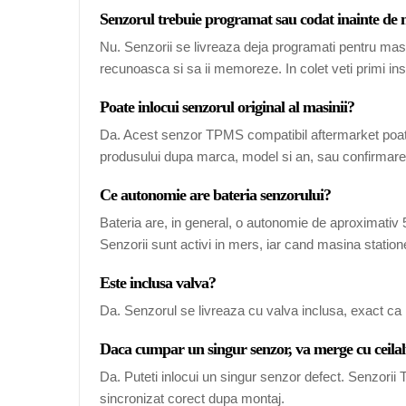
Senzorul trebuie programat sau codat inainte de
Nu. Senzorii se livreaza deja programati pentru mas
recunoasca si sa ii memoreze. In colet veti primi ins
Poate inlocui senzorul original al masinii?
Da. Acest senzor TPMS compatibil aftermarket poate
produsului dupa marca, model si an, sau confirmarea
Ce autonomie are bateria senzorului?
Bateria are, in general, o autonomie de aproximativ 5-
Senzorii sunt activi in mers, iar cand masina station
Este inclusa valva?
Da. Senzorul se livreaza cu valva inclusa, exact ca 
Daca cumpar un singur senzor, va merge cu ceilal
Da. Puteti inlocui un singur senzor defect. Senzori
sincronizat corect dupa montaj.