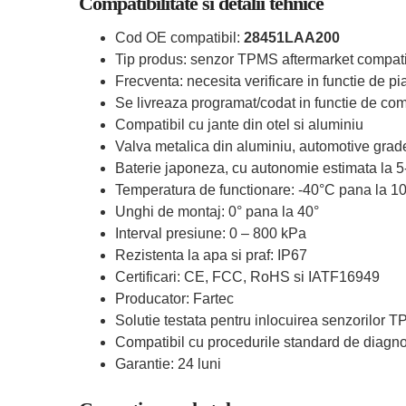
Compatibilitate si detalii tehnice
Cod OE compatibil:
28451LAA200
Tip produs: senzor TPMS aftermarket compati
Frecventa: necesita verificare in functie de pia
Se livreaza programat/codat in functie de comp
Compatibil cu jante din otel si aluminiu
Valva metalica din aluminiu, automotive grad
Baterie japoneza, cu autonomie estimata la 5
Temperatura de functionare: -40°C pana la 1
Unghi de montaj: 0° pana la 40°
Interval presiune: 0 – 800 kPa
Rezistenta la apa si praf: IP67
Certificari: CE, FCC, RoHS si IATF16949
Producator: Fartec
Solutie testata pentru inlocuirea senzorilor 
Compatibil cu procedurile standard de diagn
Garantie: 24 luni