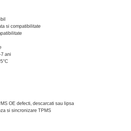
bil
ta si compatibilitate
atibilitate
e
-7 ani
05°C
TPMS OE defecti, descarcati sau lipsa
oza si sincronizare TPMS