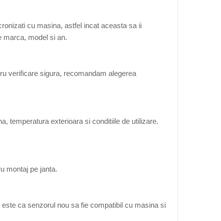
onizati cu masina, astfel incat aceasta sa ii
de marca, model si an.
tru verificare sigura, recomandam alegerea
, temperatura exterioara si conditiile de utilizare.
ru montaj pe janta.
 este ca senzorul nou sa fie compatibil cu masina si