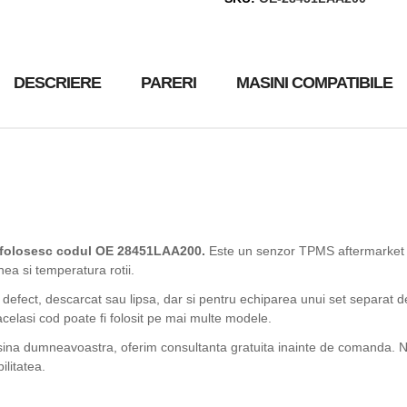
DESCRIERE
PARERI
MASINI COMPATIBILE
e folosesc codul OE 28451LAA200.
Este un senzor TPMS aftermarket 
nea si temperatura rotii.
 defect, descarcat sau lipsa, dar si pentru echiparea unui set separat d
acelasi cod poate fi folosit pe mai multe modele.
asina dumneavoastra, oferim consultanta gratuita inainte de comanda. Ne
ilitatea.