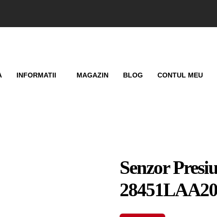
A
INFORMATII
MAGAZIN
BLOG
CONTUL MEU
Senzor Presi
28451LAA20