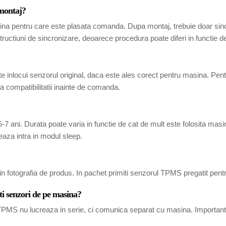
 montaj?
ina pentru care este plasata comanda. Dupa montaj, trebuie doar sincr
tructiuni de sincronizare, deoarece procedura poate diferi in functie 
 inlocui senzorul original, daca este ales corect pentru masina. Pen
 compatibilitatii inainte de comanda.
7 ani. Durata poate varia in functie de cat de mult este folosita masina
eaza intra in modul sleep.
in fotografia de produs. In pachet primiti senzorul TPMS pregatit pent
ti senzori de pe masina?
i TPMS nu lucreaza in serie, ci comunica separat cu masina. Important