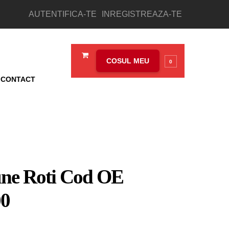
AUTENTIFICA-TE
INREGISTREAZA-TE
COSUL MEU
0
CONTACT
une Roti Cod OE
0