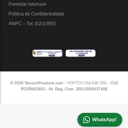
Formular returnare
Politica de Confidentialitate
ANPC – Tel: (021) 9551
© 2026 SenzoriPresiune.com ·
VERTEX ONLINE SRL
· CUI
RO30562841 · Nr. Reg. Com. J2012009437406
WhatsApp!