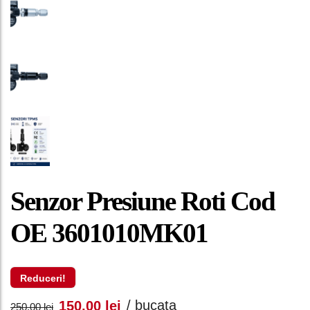
Senzor Presiune Roti Cod
OE 3601010MK01
Reduceri!
Prețul
Prețul
/ bucata
150,00
lei
250,00
lei