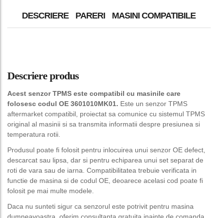
DESCRIERE
PARERI
MASINI COMPATIBILE
Descriere produs
Acest senzor TPMS este compatibil cu masinile care
folosesc codul OE 3601010MK01.
Este un senzor TPMS
aftermarket compatibil, proiectat sa comunice cu sistemul TPMS
original al masinii si sa transmita informatii despre presiunea si
temperatura rotii.
Produsul poate fi folosit pentru inlocuirea unui senzor OE defect,
descarcat sau lipsa, dar si pentru echiparea unui set separat de
roti de vara sau de iarna. Compatibilitatea trebuie verificata in
functie de masina si de codul OE, deoarece acelasi cod poate fi
folosit pe mai multe modele.
Daca nu sunteti sigur ca senzorul este potrivit pentru masina
dumneavoastra, oferim consultanta gratuita inainte de comanda.