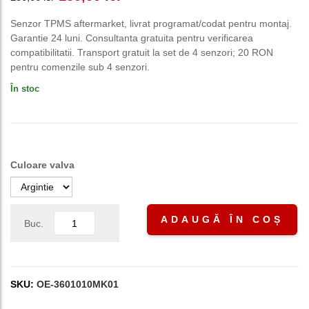
inițial
curent
Senzor TPMS aftermarket, livrat programat/codat pentru montaj.
Garantie 24 luni. Consultanta gratuita pentru verificarea
a
este:
compatibilitatii. Transport gratuit la set de 4 senzori; 20 RON
pentru comenzile sub 4 senzori.
fost:
150,00 lei.
În stoc
250,00 lei.
Culoare valva
ADAUGĂ ÎN COȘ
Buc.
SKU:
OE-3601010MK01