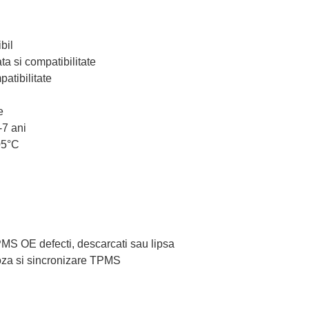
bil
ta si compatibilitate
atibilitate
e
-7 ani
05°C
TPMS OE defecti, descarcati sau lipsa
oza si sincronizare TPMS