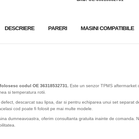
DESCRIERE
PARERI
MASINI COMPATIBILE
 folosesc codul OE 36318532731.
Este un senzor TPMS aftermarket c
nea si temperatura rotii.
 defect, descarcat sau lipsa, dar si pentru echiparea unui set separat d
acelasi cod poate fi folosit pe mai multe modele.
asina dumneavoastra, oferim consultanta gratuita inainte de comanda. Ne
ilitatea.