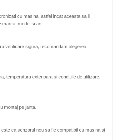
onizati cu masina, astfel incat aceasta sa ii
de marca, model si an.
tru verificare sigura, recomandam alegerea
, temperatura exterioara si conditiile de utilizare.
ru montaj pe janta.
 este ca senzorul nou sa fie compatibil cu masina si