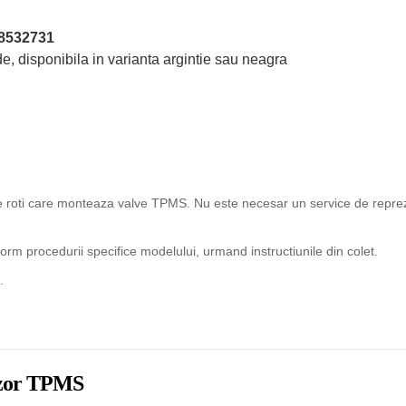
8532731
e, disponibila in varianta argintie sau neagra
ice roti care monteaza valve TPMS. Nu este necesar un service de reprez
rm procedurii specifice modelului, urmand instructiunile din colet.
.
enzor TPMS