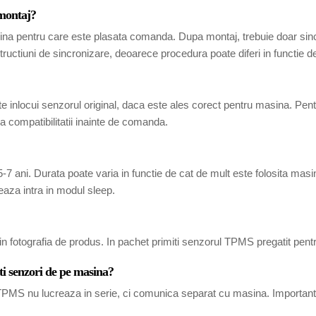
 montaj?
ina pentru care este plasata comanda. Dupa montaj, trebuie doar sincr
tructiuni de sincronizare, deoarece procedura poate diferi in functie 
 inlocui senzorul original, daca este ales corect pentru masina. Pen
 compatibilitatii inainte de comanda.
7 ani. Durata poate varia in functie de cat de mult este folosita masina
eaza intra in modul sleep.
in fotografia de produs. In pachet primiti senzorul TPMS pregatit pent
ti senzori de pe masina?
i TPMS nu lucreaza in serie, ci comunica separat cu masina. Important