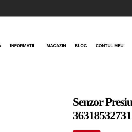
A
INFORMATII
MAGAZIN
BLOG
CONTUL MEU
Senzor Presi
36318532731