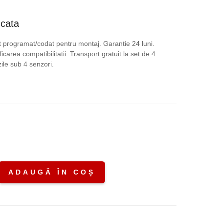
ețul
ucata
rent
 programat/codat pentru montaj. Garantie 24 luni.
icarea compatibilitatii. Transport gratuit la set de 4
te:
le sub 4 senzori.
,00 lei.
.
ADAUGĂ ÎN COȘ