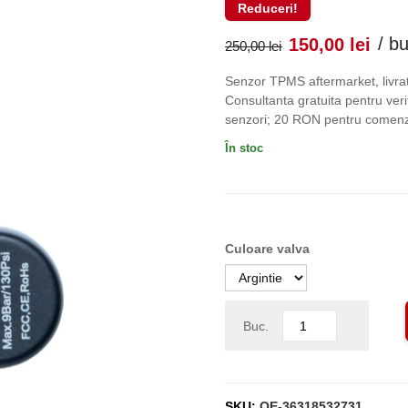
Reduceri!
Prețul
Pr
/ b
150,00
lei
250,00
lei
inițial
cu
Senzor TPMS aftermarket, livrat
Consultanta gratuita pentru verif
a
es
senzori; 20 RON pentru comenzi
În stoc
fost:
150
250,00 lei
Culoare valva
Buc.
SKU:
OE-36318532731