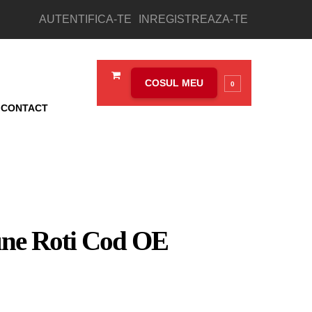
AUTENTIFICA-TE
INREGISTREAZA-TE
COSUL MEU
0
CONTACT
une Roti Cod OE