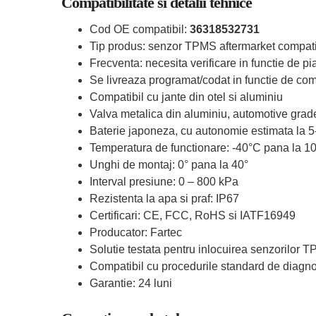
Compatibilitate si detalii tehnice
Cod OE compatibil:
36318532731
Tip produs: senzor TPMS aftermarket compati
Frecventa: necesita verificare in functie de pia
Se livreaza programat/codat in functie de comp
Compatibil cu jante din otel si aluminiu
Valva metalica din aluminiu, automotive grad
Baterie japoneza, cu autonomie estimata la 5
Temperatura de functionare: -40°C pana la 1
Unghi de montaj: 0° pana la 40°
Interval presiune: 0 – 800 kPa
Rezistenta la apa si praf: IP67
Certificari: CE, FCC, RoHS si IATF16949
Producator: Fartec
Solutie testata pentru inlocuirea senzorilor 
Compatibil cu procedurile standard de diagn
Garantie: 24 luni