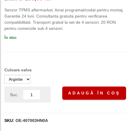
inițial
curent
Senzor TPMS aftermarket, livrat programat/codat pentru montaj.
Garantie 24 luni. Consultanta gratuita pentru verificarea
a
este:
compatibilitatii. Transport gratuit la set de 4 senzori; 20 RON
pentru comenzile sub 4 senzori.
fost:
150,00 lei.
În stoc
250,00 lei.
Culoare valva
ADAUGĂ ÎN COȘ
Buc.
SKU:
OE-407003HN0A