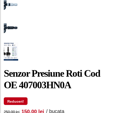
Senzor Presiune Roti Cod
OE 407003HN0A
Reduceri!
Prețul
Prețul
/ bucata
150,00
lei
250,00
lei