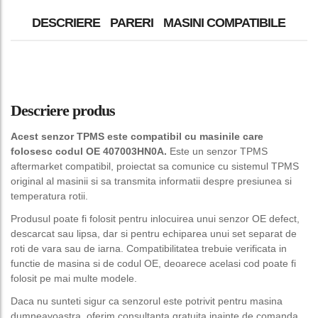
DESCRIERE
PARERI
MASINI COMPATIBILE
Descriere produs
Acest senzor TPMS este compatibil cu masinile care
folosesc codul OE 407003HN0A.
Este un senzor TPMS
aftermarket compatibil, proiectat sa comunice cu sistemul TPMS
original al masinii si sa transmita informatii despre presiunea si
temperatura rotii.
Produsul poate fi folosit pentru inlocuirea unui senzor OE defect,
descarcat sau lipsa, dar si pentru echiparea unui set separat de
roti de vara sau de iarna. Compatibilitatea trebuie verificata in
functie de masina si de codul OE, deoarece acelasi cod poate fi
folosit pe mai multe modele.
Daca nu sunteti sigur ca senzorul este potrivit pentru masina
dumneavoastra, oferim consultanta gratuita inainte de comanda.