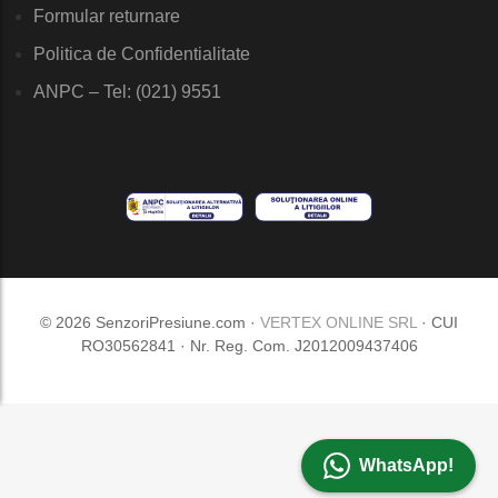
Formular returnare
Politica de Confidentialitate
ANPC – Tel: (021) 9551
© 2026 SenzoriPresiune.com ·
VERTEX ONLINE SRL
· CUI
RO30562841 · Nr. Reg. Com. J2012009437406
WhatsApp!