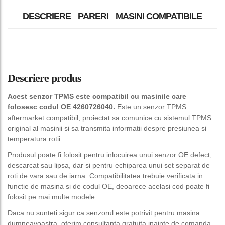
DESCRIERE
PARERI
MASINI COMPATIBILE
Descriere produs
Acest senzor TPMS este compatibil cu masinile care
folosesc codul OE 4260726040.
Este un senzor TPMS
aftermarket compatibil, proiectat sa comunice cu sistemul TPMS
original al masinii si sa transmita informatii despre presiunea si
temperatura rotii.
Produsul poate fi folosit pentru inlocuirea unui senzor OE defect,
descarcat sau lipsa, dar si pentru echiparea unui set separat de
roti de vara sau de iarna. Compatibilitatea trebuie verificata in
functie de masina si de codul OE, deoarece acelasi cod poate fi
folosit pe mai multe modele.
Daca nu sunteti sigur ca senzorul este potrivit pentru masina
dumneavoastra, oferim consultanta gratuita inainte de comanda.