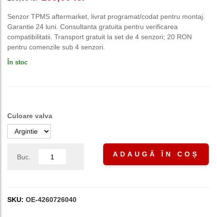
inițial
curent
Senzor TPMS aftermarket, livrat programat/codat pentru montaj.
Garantie 24 luni. Consultanta gratuita pentru verificarea
a
este:
compatibilitatii. Transport gratuit la set de 4 senzori; 20 RON
pentru comenzile sub 4 senzori.
fost:
150,00 lei.
În stoc
250,00 lei.
Culoare valva
ADAUGĂ ÎN COȘ
Buc.
SKU:
OE-4260726040