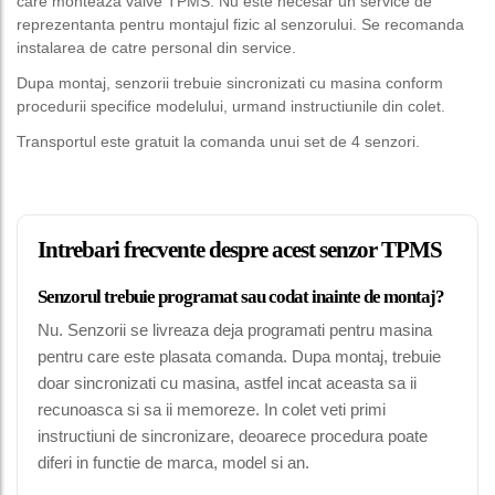
care monteaza valve TPMS. Nu este necesar un service de
reprezentanta pentru montajul fizic al senzorului. Se recomanda
instalarea de catre personal din service.
Dupa montaj, senzorii trebuie sincronizati cu masina conform
procedurii specifice modelului, urmand instructiunile din colet.
Transportul este gratuit la comanda unui set de 4 senzori.
Intrebari frecvente despre acest senzor TPMS
Senzorul trebuie programat sau codat inainte de montaj?
Nu. Senzorii se livreaza deja programati pentru masina
pentru care este plasata comanda. Dupa montaj, trebuie
doar sincronizati cu masina, astfel incat aceasta sa ii
recunoasca si sa ii memoreze. In colet veti primi
instructiuni de sincronizare, deoarece procedura poate
diferi in functie de marca, model si an.