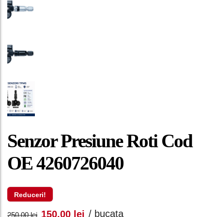
Senzor Presiune Roti Cod
OE 4260726040
Reduceri!
Prețul
Prețul
/ bucata
150,00
lei
250,00
lei