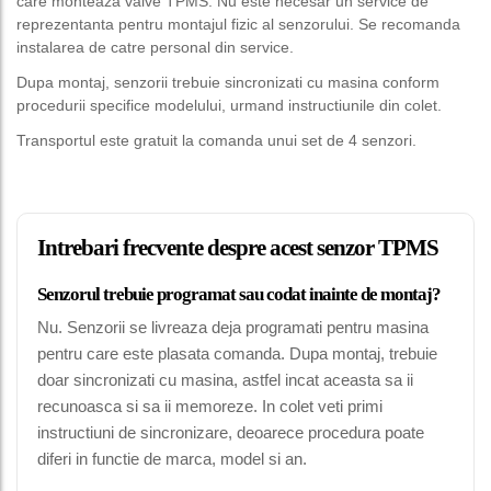
care monteaza valve TPMS. Nu este necesar un service de
reprezentanta pentru montajul fizic al senzorului. Se recomanda
instalarea de catre personal din service.
Dupa montaj, senzorii trebuie sincronizati cu masina conform
procedurii specifice modelului, urmand instructiunile din colet.
Transportul este gratuit la comanda unui set de 4 senzori.
Intrebari frecvente despre acest senzor TPMS
Senzorul trebuie programat sau codat inainte de montaj?
Nu. Senzorii se livreaza deja programati pentru masina
pentru care este plasata comanda. Dupa montaj, trebuie
doar sincronizati cu masina, astfel incat aceasta sa ii
recunoasca si sa ii memoreze. In colet veti primi
instructiuni de sincronizare, deoarece procedura poate
diferi in functie de marca, model si an.