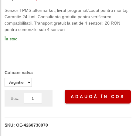
inițial
curent
Senzor TPMS aftermarket, livrat programat/codat pentru montaj.
Garantie 24 luni. Consultanta gratuita pentru verificarea
a
este:
compatibilitatii. Transport gratuit la set de 4 senzori; 20 RON
pentru comenzile sub 4 senzori.
fost:
150,00 lei.
În stoc
250,00 lei.
Culoare valva
ADAUGĂ ÎN COȘ
Buc.
SKU:
OE-4260730070