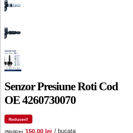
Senzor Presiune Roti Cod
OE 4260730070
Reduceri!
Prețul
Prețul
/ bucata
150,00
lei
250,00
lei