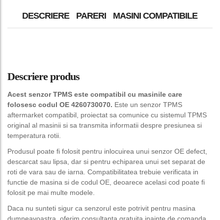
DESCRIERE
PARERI
MASINI COMPATIBILE
Descriere produs
Acest senzor TPMS este compatibil cu masinile care
folosesc codul OE 4260730070.
Este un senzor TPMS
aftermarket compatibil, proiectat sa comunice cu sistemul TPMS
original al masinii si sa transmita informatii despre presiunea si
temperatura rotii.
Produsul poate fi folosit pentru inlocuirea unui senzor OE defect,
descarcat sau lipsa, dar si pentru echiparea unui set separat de
roti de vara sau de iarna. Compatibilitatea trebuie verificata in
functie de masina si de codul OE, deoarece acelasi cod poate fi
folosit pe mai multe modele.
Daca nu sunteti sigur ca senzorul este potrivit pentru masina
dumneavoastra, oferim consultanta gratuita inainte de comanda.