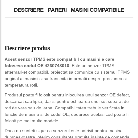
DESCRIERE
PARERI
MASINI COMPATIBILE
Descriere produs
Acest senzor TPMS este compatibil cu masinile care
folosesc codul OE 4260748010.
Este un senzor TPMS
aftermarket compatibil, proiectat sa comunice cu sistemul TPMS
original al masinii si sa transmita informatii despre presiunea si
temperatura rotii.
Produsul poate fi folosit pentru inlocuirea unui senzor OE defect,
descarcat sau lipsa, dar si pentru echiparea unui set separat de
roti de vara sau de iarna. Compatibilitatea trebuie verificata in
functie de masina si de codul OE, deoarece acelasi cod poate fi
folosit pe mai multe modele.
Daca nu sunteti sigur ca senzorul este potrivit pentru masina
dumneavoastra, oferim consultanta gratuita inainte de comanda.