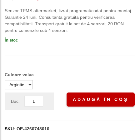
inițial
curent
Senzor TPMS aftermarket, livrat programat/codat pentru montaj.
Garantie 24 luni. Consultanta gratuita pentru verificarea
a
este:
compatibilitatii. Transport gratuit la set de 4 senzori; 20 RON
pentru comenzile sub 4 senzori.
fost:
150,00 lei.
În stoc
250,00 lei.
Culoare valva
ADAUGĂ ÎN COȘ
Buc.
SKU:
OE-4260748010