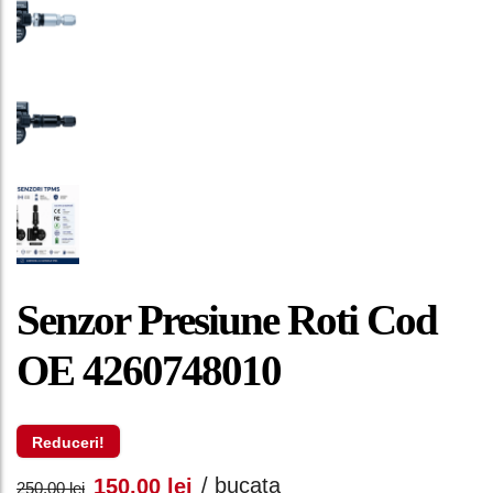
Senzor Presiune Roti Cod
OE 4260748010
Reduceri!
Prețul
Prețul
/ bucata
150,00
lei
250,00
lei