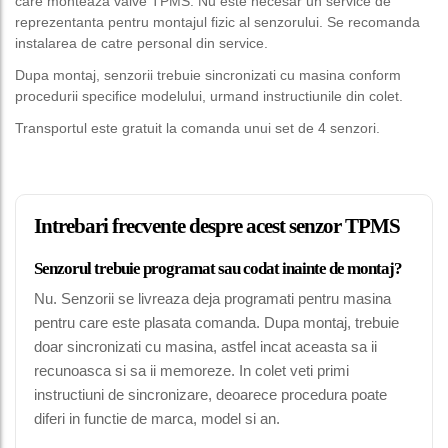
care monteaza valve TPMS. Nu este necesar un service de
reprezentanta pentru montajul fizic al senzorului. Se recomanda
instalarea de catre personal din service.
Dupa montaj, senzorii trebuie sincronizati cu masina conform
procedurii specifice modelului, urmand instructiunile din colet.
Transportul este gratuit la comanda unui set de 4 senzori.
Intrebari frecvente despre acest senzor TPMS
Senzorul trebuie programat sau codat inainte de montaj?
Nu. Senzorii se livreaza deja programati pentru masina
pentru care este plasata comanda. Dupa montaj, trebuie
doar sincronizati cu masina, astfel incat aceasta sa ii
recunoasca si sa ii memoreze. In colet veti primi
instructiuni de sincronizare, deoarece procedura poate
diferi in functie de marca, model si an.