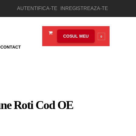
AUTENTIFICA-TE
INREGISTREAZA-TE
COSUL MEU
0
CONTACT
une Roti Cod OE