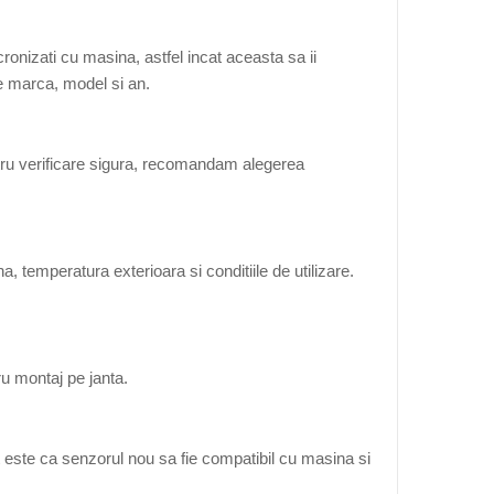
onizati cu masina, astfel incat aceasta sa ii
de marca, model si an.
tru verificare sigura, recomandam alegerea
, temperatura exterioara si conditiile de utilizare.
ru montaj pe janta.
 este ca senzorul nou sa fie compatibil cu masina si