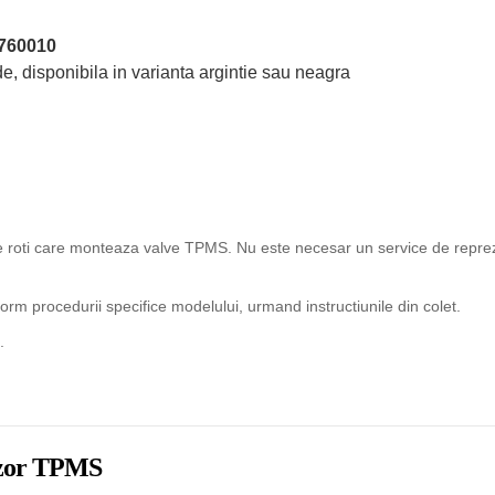
760010
e, disponibila in varianta argintie sau neagra
ice roti care monteaza valve TPMS. Nu este necesar un service de reprez
rm procedurii specifice modelului, urmand instructiunile din colet.
.
enzor TPMS