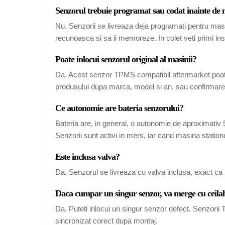
Senzorul trebuie programat sau codat inainte de
Nu. Senzorii se livreaza deja programati pentru mas
recunoasca si sa ii memoreze. In colet veti primi ins
Poate inlocui senzorul original al masinii?
Da. Acest senzor TPMS compatibil aftermarket poate
produsului dupa marca, model si an, sau confirmarea
Ce autonomie are bateria senzorului?
Bateria are, in general, o autonomie de aproximativ 5-
Senzorii sunt activi in mers, iar cand masina station
Este inclusa valva?
Da. Senzorul se livreaza cu valva inclusa, exact ca 
Daca cumpar un singur senzor, va merge cu ceilal
Da. Puteti inlocui un singur senzor defect. Senzori
sincronizat corect dupa montaj.