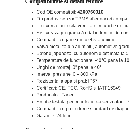
Compatibilitate si detalii tehnice
Cod OE compatibil:
4260760010
Tip produs: senzor TPMS aftermarket compati
Frecventa: necesita verificare in functie de pia
Se livreaza programat/codat in functie de comp
Compatibil cu jante din otel si aluminiu
Valva metalica din aluminiu, automotive grad
Baterie japoneza, cu autonomie estimata la 5
Temperatura de functionare: -40°C pana la 1
Unghi de montaj: 0° pana la 40°
Interval presiune: 0 – 800 kPa
Rezistenta la apa si praf: IP67
Certificari: CE, FCC, RoHS si IATF16949
Producator: Fartec
Solutie testata pentru inlocuirea senzorilor 
Compatibil cu procedurile standard de diagn
Garantie: 24 luni