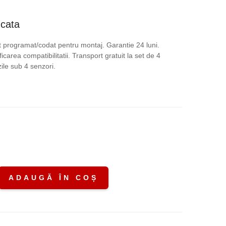
ețul
ucata
rent
 programat/codat pentru montaj. Garantie 24 luni.
icarea compatibilitatii. Transport gratuit la set de 4
te:
le sub 4 senzori.
,00 lei.
.
ADAUGĂ ÎN COȘ