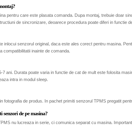
 montaj?
ina pentru care este plasata comanda. Dupa montaj, trebuie doar sincr
tructiuni de sincronizare, deoarece procedura poate diferi in functie 
 inlocui senzorul original, daca este ales corect pentru masina. Pen
 compatibilitatii inainte de comanda.
7 ani. Durata poate varia in functie de cat de mult este folosita masina
eaza intra in modul sleep.
in fotografia de produs. In pachet primiti senzorul TPMS pregatit pent
ti senzori de pe masina?
i TPMS nu lucreaza in serie, ci comunica separat cu masina. Important