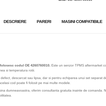
DESCRIERE
PARERI
MASINI COMPATIBILE
 folosesc codul OE 4260760010.
Este un senzor TPMS aftermarket co
nea si temperatura rotii.
 defect, descarcat sau lipsa, dar si pentru echiparea unui set separat d
acelasi cod poate fi folosit pe mai multe modele.
asina dumneavoastra, oferim consultanta gratuita inainte de comanda. Ne
ilitatea.