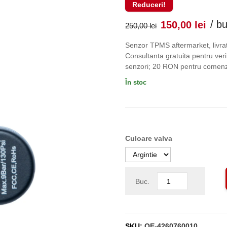
Reduceri!
Prețul
Pr
/ b
150,00
lei
250,00
lei
inițial
cu
Senzor TPMS aftermarket, livrat
Consultanta gratuita pentru verif
a
es
senzori; 20 RON pentru comenzi
În stoc
fost:
150
250,00 lei
Culoare valva
Buc.
SKU:
OE-4260760010