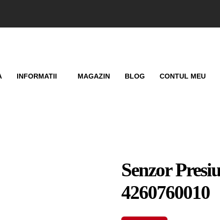
A
INFORMATII
MAGAZIN
BLOG
CONTUL MEU
Senzor Presi
4260760010