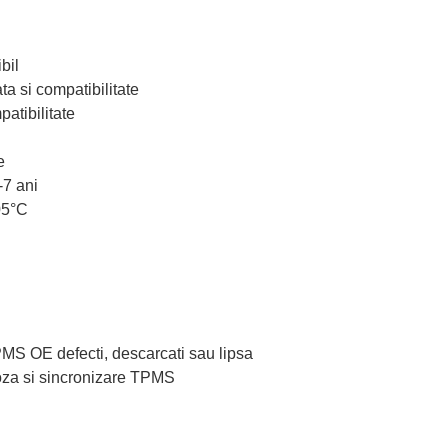
bil
ta si compatibilitate
atibilitate
e
-7 ani
05°C
TPMS OE defecti, descarcati sau lipsa
oza si sincronizare TPMS