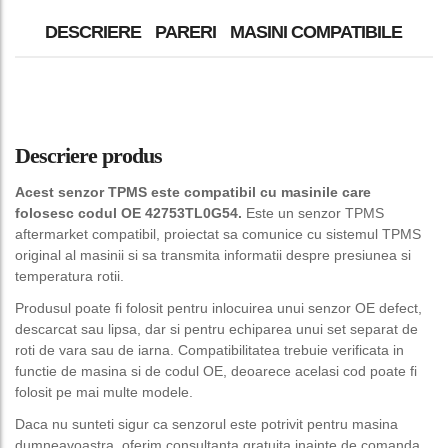
DESCRIERE
PARERI
MASINI COMPATIBILE
Descriere produs
Acest senzor TPMS este compatibil cu masinile care
folosesc codul OE 42753TL0G54.
Este un senzor TPMS
aftermarket compatibil, proiectat sa comunice cu sistemul TPMS
original al masinii si sa transmita informatii despre presiunea si
temperatura rotii.
Produsul poate fi folosit pentru inlocuirea unui senzor OE defect,
descarcat sau lipsa, dar si pentru echiparea unui set separat de
roti de vara sau de iarna. Compatibilitatea trebuie verificata in
functie de masina si de codul OE, deoarece acelasi cod poate fi
folosit pe mai multe modele.
Daca nu sunteti sigur ca senzorul este potrivit pentru masina
dumneavoastra, oferim consultanta gratuita inainte de comanda.