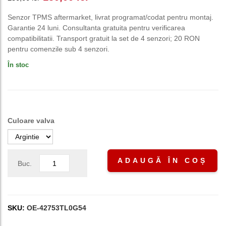
inițial
curent
Senzor TPMS aftermarket, livrat programat/codat pentru montaj.
Garantie 24 luni. Consultanta gratuita pentru verificarea
a
este:
compatibilitatii. Transport gratuit la set de 4 senzori; 20 RON
pentru comenzile sub 4 senzori.
fost:
150,00 lei.
În stoc
250,00 lei.
Culoare valva
ADAUGĂ ÎN COȘ
Buc.
SKU:
OE-42753TL0G54