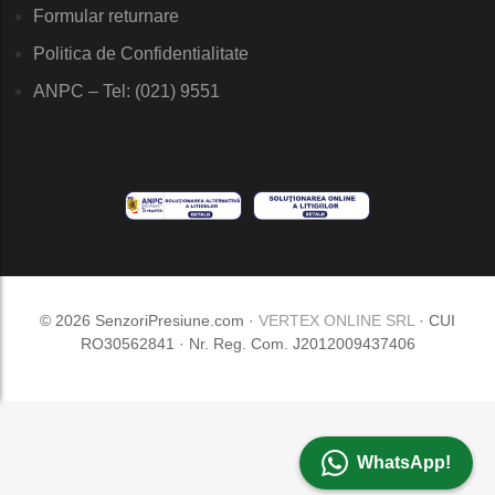
Formular returnare
Politica de Confidentialitate
ANPC – Tel: (021) 9551
© 2026 SenzoriPresiune.com ·
VERTEX ONLINE SRL
· CUI
RO30562841 · Nr. Reg. Com. J2012009437406
WhatsApp!