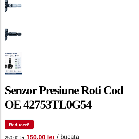
Senzor Presiune Roti Cod
OE 42753TL0G54
Reduceri!
Prețul
Prețul
/ bucata
150,00
lei
250,00
lei