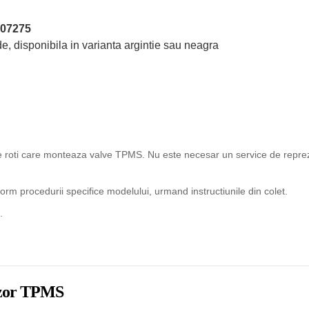
07275
e, disponibila in varianta argintie sau neagra
ice roti care monteaza valve TPMS. Nu este necesar un service de reprez
rm procedurii specifice modelului, urmand instructiunile din colet.
.
enzor TPMS