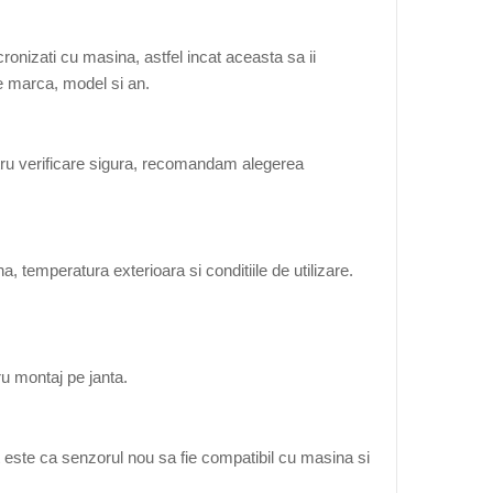
onizati cu masina, astfel incat aceasta sa ii
de marca, model si an.
tru verificare sigura, recomandam alegerea
, temperatura exterioara si conditiile de utilizare.
ru montaj pe janta.
 este ca senzorul nou sa fie compatibil cu masina si