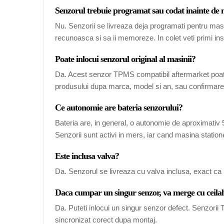
Senzorul trebuie programat sau codat inainte de
Nu. Senzorii se livreaza deja programati pentru mas
recunoasca si sa ii memoreze. In colet veti primi ins
Poate inlocui senzorul original al masinii?
Da. Acest senzor TPMS compatibil aftermarket poate
produsului dupa marca, model si an, sau confirmarea
Ce autonomie are bateria senzorului?
Bateria are, in general, o autonomie de aproximativ 5-
Senzorii sunt activi in mers, iar cand masina station
Este inclusa valva?
Da. Senzorul se livreaza cu valva inclusa, exact ca 
Daca cumpar un singur senzor, va merge cu ceilal
Da. Puteti inlocui un singur senzor defect. Senzori
sincronizat corect dupa montaj.