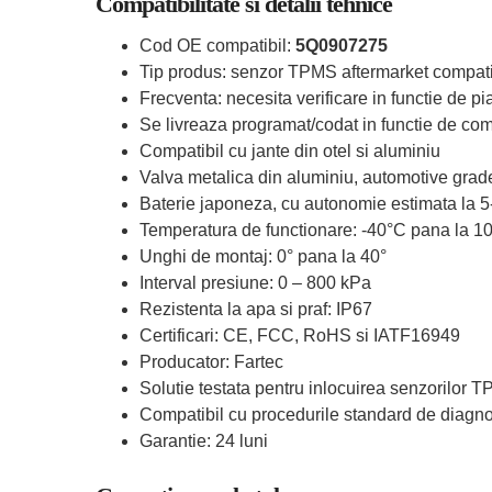
Compatibilitate si detalii tehnice
Cod OE compatibil:
5Q0907275
Tip produs: senzor TPMS aftermarket compati
Frecventa: necesita verificare in functie de pia
Se livreaza programat/codat in functie de comp
Compatibil cu jante din otel si aluminiu
Valva metalica din aluminiu, automotive grad
Baterie japoneza, cu autonomie estimata la 5
Temperatura de functionare: -40°C pana la 1
Unghi de montaj: 0° pana la 40°
Interval presiune: 0 – 800 kPa
Rezistenta la apa si praf: IP67
Certificari: CE, FCC, RoHS si IATF16949
Producator: Fartec
Solutie testata pentru inlocuirea senzorilor 
Compatibil cu procedurile standard de diagn
Garantie: 24 luni