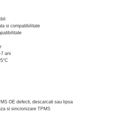
bil
ta si compatibilitate
atibilitate
e
-7 ani
05°C
TPMS OE defecti, descarcati sau lipsa
oza si sincronizare TPMS