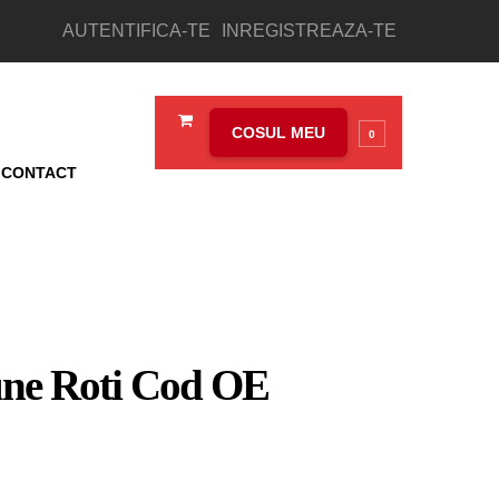
AUTENTIFICA-TE
INREGISTREAZA-TE
COSUL MEU
0
CONTACT
une Roti Cod OE