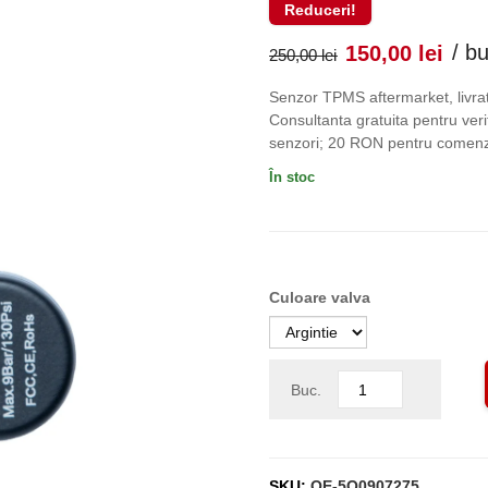
Reduceri!
Prețul
Pr
/ b
150,00
lei
250,00
lei
inițial
cu
Senzor TPMS aftermarket, livrat
Consultanta gratuita pentru verif
a
es
senzori; 20 RON pentru comenzi
În stoc
fost:
150
250,00 lei
Culoare valva
Buc.
SKU:
OE-5Q0907275