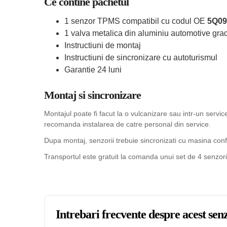
Ce contine pachetul
1 senzor TPMS compatibil cu codul OE
5Q09
1 valva metalica din aluminiu automotive grad
Instructiuni de montaj
Instructiuni de sincronizare cu autoturismul
Garantie 24 luni
Montaj si sincronizare
Montajul poate fi facut la o vulcanizare sau intr-un serv
recomanda instalarea de catre personal din service.
Dupa montaj, senzorii trebuie sincronizati cu masina confo
Transportul este gratuit la comanda unui set de 4 senzori
Intrebari frecvente despre acest s