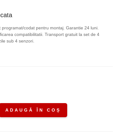
ețul
ucata
rent
 programat/codat pentru montaj. Garantie 24 luni.
icarea compatibilitatii. Transport gratuit la set de 4
te:
le sub 4 senzori.
,00 lei.
.
ADAUGĂ ÎN COȘ