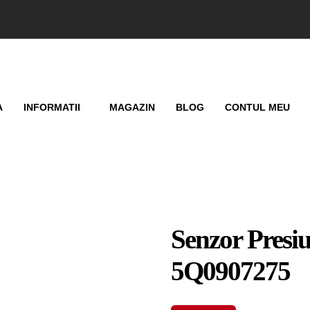
A
INFORMATII
MAGAZIN
BLOG
CONTUL MEU
Senzor Presi
5Q0907275