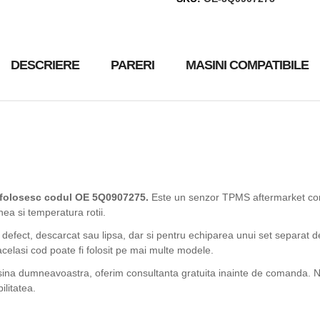
DESCRIERE
PARERI
MASINI COMPATIBILE
 folosesc codul OE 5Q0907275.
Este un senzor TPMS aftermarket com
nea si temperatura rotii.
 defect, descarcat sau lipsa, dar si pentru echiparea unui set separat d
acelasi cod poate fi folosit pe mai multe modele.
asina dumneavoastra, oferim consultanta gratuita inainte de comanda. Ne
ilitatea.