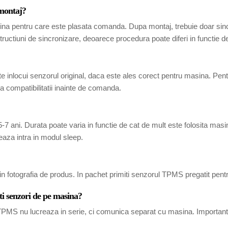
 montaj?
ina pentru care este plasata comanda. Dupa montaj, trebuie doar sincr
tructiuni de sincronizare, deoarece procedura poate diferi in functie 
 inlocui senzorul original, daca este ales corect pentru masina. Pen
 compatibilitatii inainte de comanda.
7 ani. Durata poate varia in functie de cat de mult este folosita masina
eaza intra in modul sleep.
in fotografia de produs. In pachet primiti senzorul TPMS pregatit pent
ti senzori de pe masina?
i TPMS nu lucreaza in serie, ci comunica separat cu masina. Important