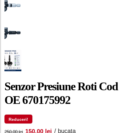
Senzor Presiune Roti Cod
OE 670175992
Reduceri!
Prețul
Prețul
/ bucata
150,00
lei
250,00
lei