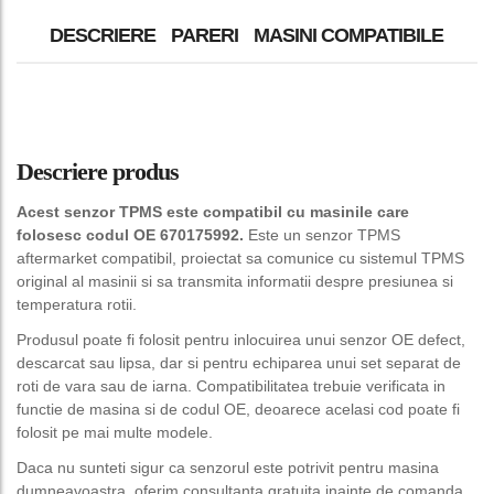
DESCRIERE
PARERI
MASINI COMPATIBILE
Descriere produs
Acest senzor TPMS este compatibil cu masinile care
folosesc codul OE 670175992.
Este un senzor TPMS
aftermarket compatibil, proiectat sa comunice cu sistemul TPMS
original al masinii si sa transmita informatii despre presiunea si
temperatura rotii.
Produsul poate fi folosit pentru inlocuirea unui senzor OE defect,
descarcat sau lipsa, dar si pentru echiparea unui set separat de
roti de vara sau de iarna. Compatibilitatea trebuie verificata in
functie de masina si de codul OE, deoarece acelasi cod poate fi
folosit pe mai multe modele.
Daca nu sunteti sigur ca senzorul este potrivit pentru masina
dumneavoastra, oferim consultanta gratuita inainte de comanda.