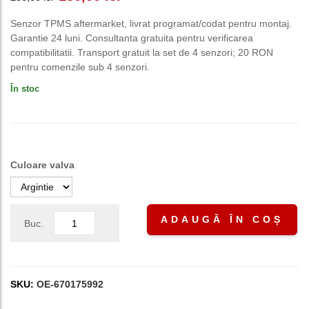
inițial
curent
Senzor TPMS aftermarket, livrat programat/codat pentru montaj.
Garantie 24 luni. Consultanta gratuita pentru verificarea
a
este:
compatibilitatii. Transport gratuit la set de 4 senzori; 20 RON
pentru comenzile sub 4 senzori.
fost:
150,00 lei.
În stoc
250,00 lei.
Culoare valva
ADAUGĂ ÎN COȘ
Buc.
SKU:
OE-670175992