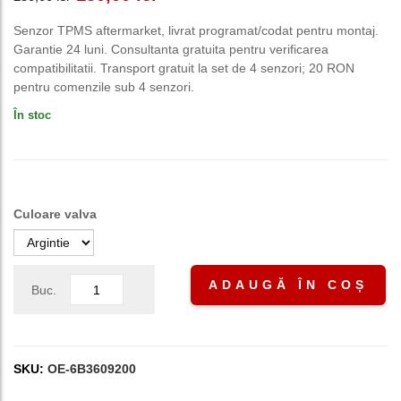
inițial
curent
Senzor TPMS aftermarket, livrat programat/codat pentru montaj.
Garantie 24 luni. Consultanta gratuita pentru verificarea
a
este:
compatibilitatii. Transport gratuit la set de 4 senzori; 20 RON
pentru comenzile sub 4 senzori.
fost:
150,00 lei.
În stoc
250,00 lei.
Culoare valva
ADAUGĂ ÎN COȘ
Buc.
SKU:
OE-6B3609200