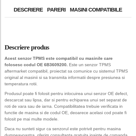
DESCRIERE
PARERI
MASINI COMPATIBILE
Descriere produs
Acest senzor TPMS este compatibil cu masinile care
folosesc codul OE 6B3609200.
Este un senzor TPMS
aftermarket compatibil, proiectat sa comunice cu sistemul TPMS
original al masinii si sa transmita informatii despre presiunea si
temperatura rotii.
Produsul poate fi folosit pentru inlocuirea unui senzor OE defect,
descarcat sau lipsa, dar si pentru echiparea unui set separat de
roti de vara sau de iarna. Compatibilitatea trebuie verificata in
functie de masina si de codul OE, deoarece acelasi cod poate fi
folosit pe mai multe modele.
Daca nu sunteti sigur ca senzorul este potrivit pentru masina
dumneavoastra, oferim consultanta gratuita inainte de comanda.