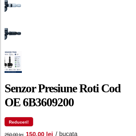
Senzor Presiune Roti Cod
OE 6B3609200
Reduceri!
Prețul
Prețul
/ bucata
150,00
lei
250,00
lei