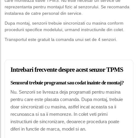
care monteaza valve TPMS. Nu este necesar un service de
reprezentanta pentru montajul fizic al senzorului. Se recomanda
instalarea de catre personal din service.
Dupa montaj, senzorii trebuie sincronizati cu masina conform
procedurii specifice modelului, urmand instructiunile din colet.
Transportul este gratuit la comanda unui set de 4 senzori.
Intrebari frecvente despre acest senzor TPMS
Senzorul trebuie programat sau codat inainte de montaj?
Nu. Senzorii se livreaza deja programati pentru masina
pentru care este plasata comanda. Dupa montaj, trebuie
doar sincronizati cu masina, astfel incat aceasta sa ii
recunoasca si sa ii memoreze. In colet veti primi
instructiuni de sincronizare, deoarece procedura poate
diferi in functie de marca, model si an.